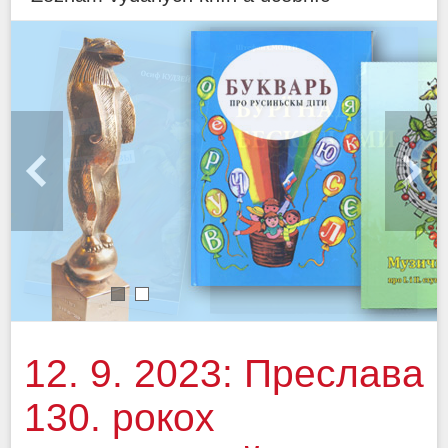
1
2
12. 9. 2023: Преслава
130. рокох