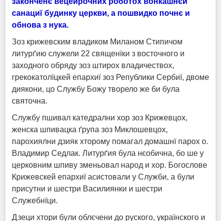
законченє вецейрочних роботох вонкашнєй
санациї будинку церкви, а пошвидко почнє и
обнова з нука.
Зоз крижевским владиком Миланом Стипичом
литурґию служели 22 священїки з восточного и
заходного обряду зоз штирох владичествох,
грекокатолїцкей епархиї зоз Републики Сербиї, двоме
диякони, цо Службу Божу творело же би була
святочна.
Службу пшивал катедрални хор зоз Крижевцох,
женска шпивацка ґрупа зоз Миклошевцох,
парохиялни дзияк хторому помагал домашнї парох о.
Владимир Седлак. Литурґия була нєобична, бо ше у
церковним шпиву зменьовал народ и хор. Богослове
Крижевскей епархиї асистовали у Служби, а були
присутни и шестри Василиянки и шестри
Служебнїци.
Дзеци хтори були облєчени до руского, українского и