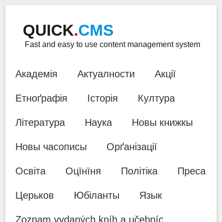
QUICK
.
CMS
Fast and easy to use content management system
Академія
Актуалности
Акції
Етноґрафія
Історія
Култура
Література
Наука
Новы книжкы
Новы часописы
Орґанізації
Освіта
Оцїнїня
Політіка
Преса
Церьков
Юбіланты
Язык
Zoznam vydaných kníh a učebníc