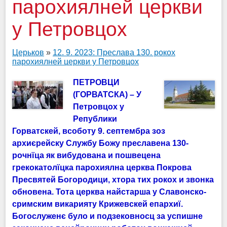
парохиялней церкви
у Петровцох
Церьков
»
12. 9. 2023: Преслава 130. рокох
парохиялней церкви у Петровцох
ПЕТРОВЦИ
(ГОРВАТСКА) – У
Петровцох у
Републики
Горватскей, всоботу 9. септембра зоз
архиєрейску Службу Божу преславена 130-
рочнїца як вибудована и пошвецена
грекокатолїцка парохиялна церква Покрова
Пресвятей Богородици, хтора тих рокох и звонка
обновена. Тота церква найстарша у Славонско-
сримским викарияту Крижевскей епархиї.
Богослуженє було и подзековносц за успишне