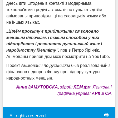
днесь дїти штодень в контакті з модерныма
технолоґіями і родічі автоматічно пущають дїтём
анімованы приповідкы, ці на словацькім языку або
на іншых языках.
„Ц
ї
л
ё
м проєкту є приближыти ся головно
меншым д
ї
точкам, і такым способом у них
підпор
ё
вати і розвивати русиньскый язык і
народностну ідентіту‟,
повів Петро Ярінчік.
Анімованы приповідкы мож посмотрити на YouTube.
Проєкт
Анімован
ї
i по русиньскы
быв реалізованый з
фінанчнов підпоров Фонду про підпору културы
народностных меншын.
Анна З
АМУТОВСКА,
здрой:
ЛЕМ.фм
. Я
зыкова і
ґрафічна управа:
АРК в СР.
All rights reserved
print