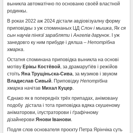
выникла автоматічно по основаню своёй властной
родинкы.
В роках 2022 аж 2024 дістали авдіовізуалну форму
приповідкы з уж споминаных ЦД
Слон і мышка
,
Як ся
сын научів піняз
ї
зарабляти
і
Ангелів дарунок
. І уж
занедовго ку ним прибуде і дялша –
Непотрібна
хмарка
.
Остатня споминана приповідка выникла на основі
мотіву
Ерікы Кост
ё
вой
, за драмаруґіёв і режійов
стоїть
Яна Трущіньска-Сива
, за музиков і звуком
Владислав Сивый
. Приповідку
Непотрібна
хмарка
начітав
Михал Куцер
.
Єднако як в попереднїх трёх припадах, анімовану
подобу дістала і тота приповідка вдяка скушеному
аніматорови, ілустраторови і ґрафічному
дізайнерови
Янови Іванови
.
Подля слов основателя проєкту Петра Ярінчіка суть