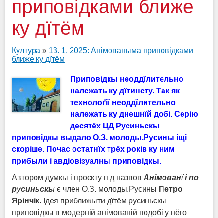
приповідками ближе
ку дїтём
Култура
»
13. 1. 2025: Анімованыма приповідками
ближе ку дїтём
Приповідкы неодд
ї
лительно
належать ку д
ї
тинсту. Так як
технолоґії неодд
ї
лительно
належать ку днешн
ї
й добі. Серію
десят
ё
х ЦД Русиньскы
приповідкы выдало О.З. молоды.Русины іщі
скоріше. Почас остатн
ї
х тр
ё
х років ку ним
прибыли і авдіовізуалны приповідкы.
Автором думкы і проєкту під назвов
Анімован
ї
i по
русиньскы
є член О.З. молоды.Русины
Петро
Ярінчік
. Ідея приближыти дїтём русиньскы
приповідкы в модерній анімованій подобі у нёго