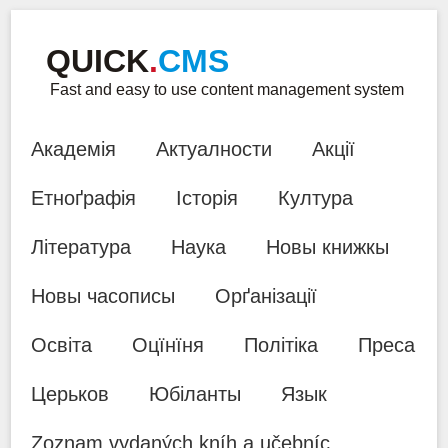
QUICK
.
CMS
Fast and easy to use content management system
Академія
Актуалности
Акції
Етноґрафія
Історія
Култура
Література
Наука
Новы книжкы
Новы часописы
Орґанізації
Освіта
Оцїнїня
Політіка
Преса
Церьков
Юбіланты
Язык
Zoznam vydaných kníh a učebníc