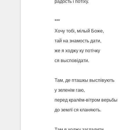
радость і потїху.
***
Хочу тобі, мілый Боже,
тай на знамость дати,
же я ходжу ку потічку
ся высповідати.
Там, де пташкы выспівують
у зеленім гаю,
перед кралём-вітром верьбы
до землї ся кланяють.
Там я ходжу загладити