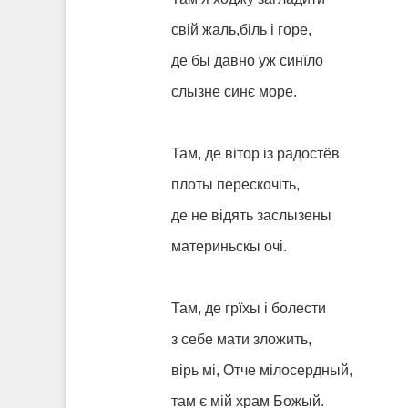
свій жаль,біль і горе,
де бы давно уж синїло
слызне синє море.
Там, де вітор із радостёв
плоты перескочіть,
де не відять заслызены
материньскы очі.
Там, де грїхы і болести
з себе мати зложить,
вірь мі, Отче мілосердный,
там є мій храм Божый.