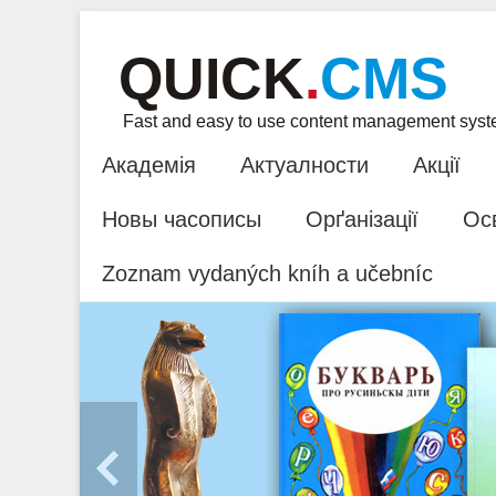
QUICK
.
CMS
Fast and easy to use content management sys
Академія
Актуалности
Акції
Новы часописы
Орґанізації
Ос
Zoznam vydaných kníh a učebníc