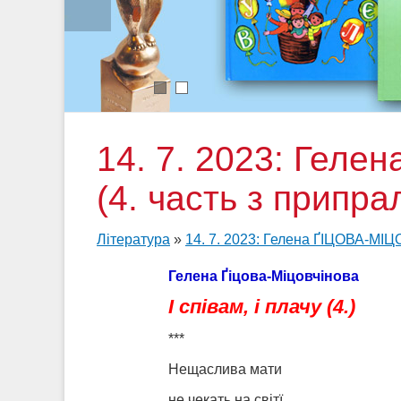
1
2
14. 7. 2023: Геле
(4. часть з припр
Література
»
14. 7. 2023: Гелена ҐІЦОВА-МІЦО
Гелена Ґіцова-Міцовчінова
І співам, і плачу (4.)
***
Нещаслива мати
не чекать на світї