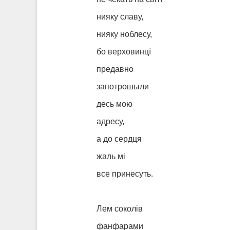
нияку славу,
нияку ноблесу,
бо верховинцї
предавно
запотрошыли
десь мою
адресу,
а до сердця
жаль мі
все принесуть.
Лем соколів
фанфарами