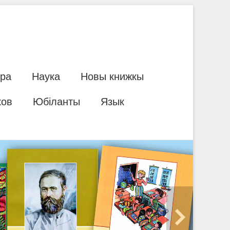
ура
Наука
Новы книжкы
ков
Юбіланты
Язык