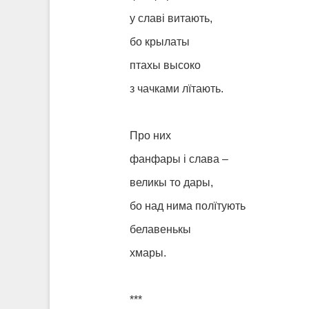
у славі витають,
бо крылаты
птахы высоко
з чачками лїтають.
Про них
фанфары і слава –
великы то дары,
бо над нима полїтують
белавенькы
хмары.
***