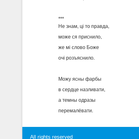
***
Не знам, ці то правда,
може ся приснило,
же мі слово Боже
очі розъяснило.
Можу ясны фарбы
в сердце назливати,
а темны одразы
перемалёвати.
All rights reserved