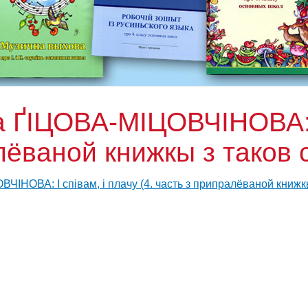
на ҐІЦОВА-МІЦОВЧІНОВА: І
алёваной книжкы з таков 
ВЧІНОВА: І співам, і плачу (4. часть з припралёваной книжк