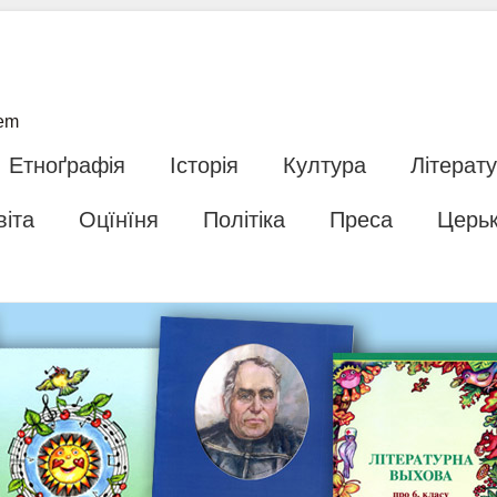
tem
Етноґрафія
Історія
Култура
Літерат
віта
Оцїнїня
Політіка
Преса
Церь