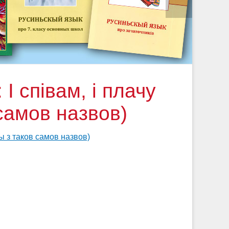
 співам, і плачу
самов назвов)
ы з таков самов назвов)