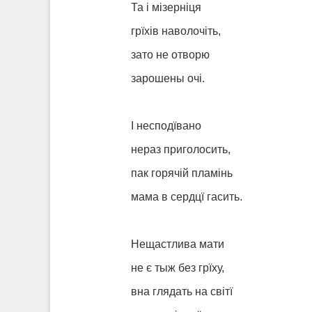
Та і мізерніця
грїхів наволочіть,
зато не отворю
зарошены очі.
І несподївано
нераз приголосить,
пак горячій пламінь
мама в сердцї гасить.
Нещастлива мати
не є тыж без грїху,
вна глядать на світї