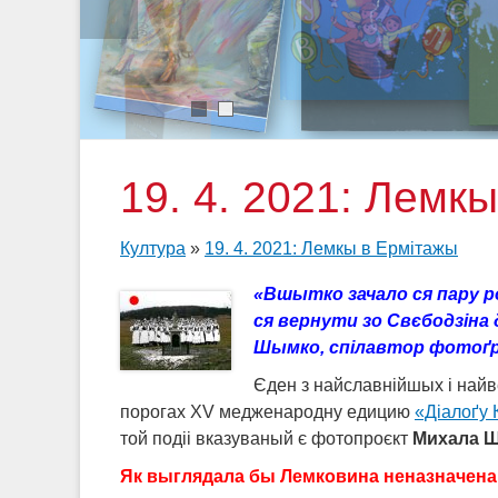
1
2
19. 4. 2021: Лемк
Култура
»
19. 4. 2021: Лемкы в Ермітажы
«Вшытко зачало ся пару ро
ся вернути зо Свєбодзіна 
Шымко, спілавтор фотоґр
Єден з найславнійшых і найв
порогах XV медженародну едицию
«Діалоґу 
той подіі вказуваный є фотопроєкт
Михала 
Як выглядала бы Лемковина неназначена