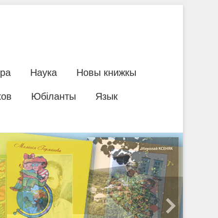
ура
Наука
Новы книжкы
ков
Юбіланты
Язык