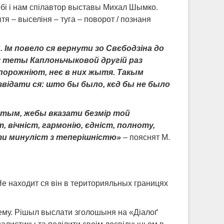
обі і нам спілавтор выставы Михал Шымко.
 – выселіня – туга – поворот / познаня
. Ім повело ся вернути зо Свєбодзіна до
 теты Каплоньчыковой другій раз
 порожніют, неє в них жытя. Такым
 звідати ся: што бы было, кєд бы не было
 тым, жебы вказати безмір той
, вічніст, гармонію, єдніст, полноту,
ыти минуліст з теперішністю»
– пояснят М.
Не находит ся він в територияльных границях
 тему. Рішыл выслати зголошыня на «Діалоґ