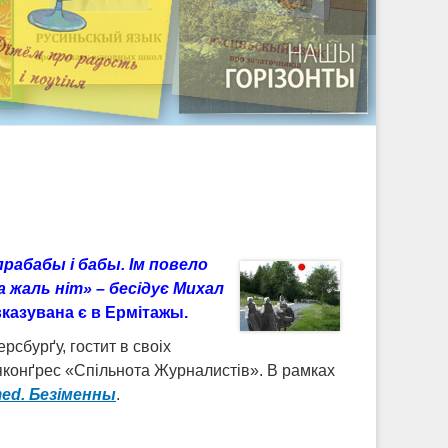
прабабы і бабы. Ім повело
 жаль ніт» – бесідує Михал
вказувана є в Ермітажы
.
сбурґу, гостит в своіх
яконґрес «Спільнота Журналистів». В рамках
ed. Безіменны
.