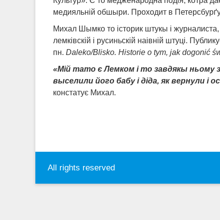
Культур». Є то медженародна подія, котра д
медияльній обшыри. Проходит в Петерсбурґу,
Михал Шымко то історик штукы і журналиста,
лемківскій і русиньскій наівній штуці. Публи
пн.
Daleko/Blisko. Historie o tym, jak dogonić ś
«Мій тато є Лемком і то завдякы ньому з
выселили його бабу і діда, як вернули і 
констатує Михал.
All rights reserved