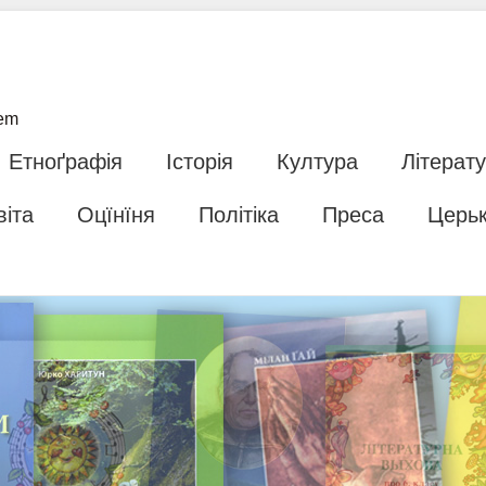
tem
Етноґрафія
Історія
Култура
Літерат
віта
Оцїнїня
Політіка
Преса
Церь