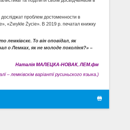
налистикы та поділити своім досвідчыньом в
, досліджат проблем достоменности в
e», «Zwykłe Życie». В 2019 р. печатал книжку
 лемківскє. То він оповідал, як
ал о Лемках, як не молоде поколіня?» –
Наталія МАЛЕЦКА-НОВАК, ЛЕМ.фм
налї – лемківскім варіантї русиньского языка.)
print