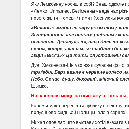
Яку Лемковину носиш в собі? Знаш одкале по
«Лемко. Unnamed. Безіменны» веде нас ріжны
нового жытя – смерт / памят. Хоснуючы кол
«Вшытко зачало ся пару років тому, коли
Зындрановой, але вельом родинам і іх п
выселили. Дітхнуло ня, што днес нияк с
селом, котре стало мі ся особливі близк
акциі «Вісла»? Ци тоты опустошены с
Дует Хмєлевска-Шымко взял сучасны фотоґраф
траґедиі. Барз важне є червене колесо на
Небо, Сонце, душу, духовый, жіночый ел
Шымко.
Не нашло ся місце на выставу в Польщы,
Коляжы мают перенести публику в неістнуючы
полудньово-східньой Польщы, але в серцях і
Михал оповідат, што выставу хотіл вказати в