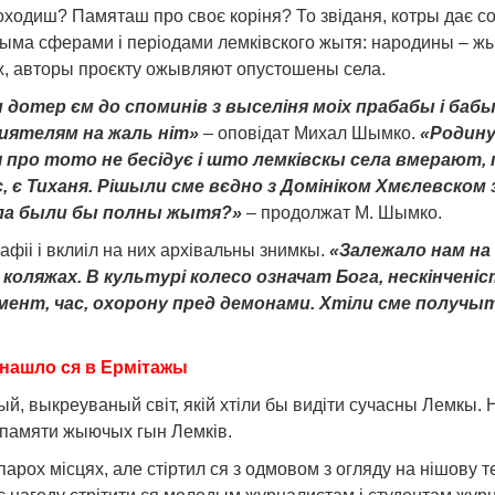
ходиш? Памяташ про своє коріня? То звіданя, котры дає с
ма сферами і періодами лемківского жытя: народины – жытя
яж, авторы проєкту ожывляют опустошены села.
 дотер єм до споминів з выселіня моіх прабабы і бабы
риятелям на жаль ніт»
– оповідат Михал Шымко.
«Родину
я про тото не бесідує і што лемківскы села вмерают,
є, є Тиханя. Рішыли сме вєдно з Домініком Хмєлевском
ела были бы полны жытя?»
– продолжат М. Шымко.
іі і вклиіл на них архівальны знимкы.
«Залежало нам на
 коляжах. В культурі колесо означат Бога, нескінченіст
емент, час, охорону пред демонами. Хтіли сме получ
 нашло ся в Ермітажы
й, выкреуваный світ, якій хтіли бы видіти сучасны Лемкы. 
 памяти жыючых гын Лемків.
 парох місцях, але стіртил ся з одмовом з огляду на нішову