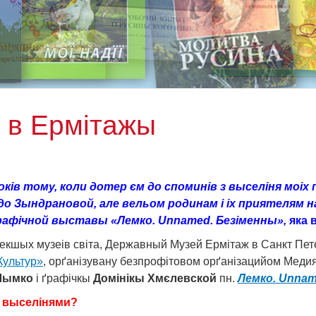
ы в Ермітажы
ків тому, коли дотер єм до споминів з выселіня моіх 
до Зындрановой, але вельом родинам і іх приятелям на
афічной выставы «Лемко. Unnamed. Безіменны»,
яка 
екшых музеів світа, Державный Музей Ермітаж в Санкт Петер
Культур»
, орґанізувану безпрофітовом орґанізацийом Меди
Шымко
і ґрафічкы
Домінікы Хмєлевской
пн.
Лемко. Unnam
 выселінями?