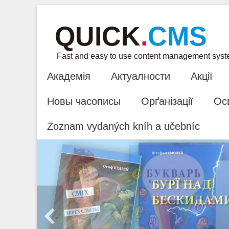
QUICK
.
CMS
Fast and easy to use content management sys
Академія
Актуалности
Акції
Новы часописы
Орґанізації
Ос
Zoznam vydaných kníh a učebníc