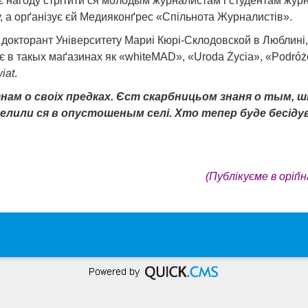
ає нагоду стрітити ся молодым журналистам і студентам жур
 а орґанізує єй Медияконґрес «Спільнота Журналистів».
 докторант Університету Мариі Кюрі-Склодовской в Люблині
кує в такых маґазинах як «whiteMAD», «Uroda Życia», «Podróż
wiat
.
нам о своіх предках. Єст скарбницьом знаня о тым, што
оселили ся в опустошеным селі. Хто тепер буде бесідув
(Публікуєме в оріґі