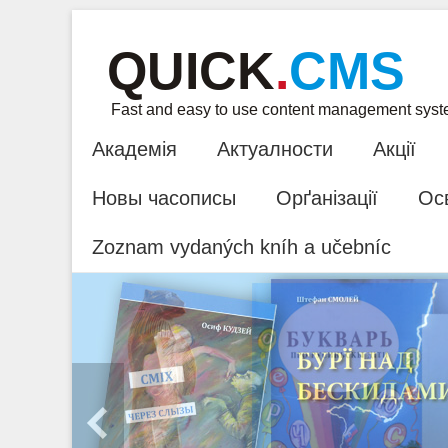
QUICK
.
CMS
Fast and easy to use content management sys
Академія
Актуалности
Акції
Новы часописы
Орґанізації
Ос
Zoznam vydaných kníh a učebníc