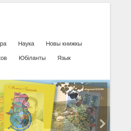
ура
Наука
Новы книжкы
ков
Юбіланты
Язык