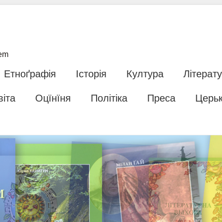
tem
Етноґрафія
Історія
Култура
Літерат
віта
Оцїнїня
Політіка
Преса
Церь