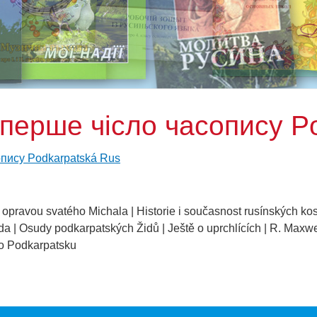
 перше чісло часопису P
опису Podkarpatská Rus
s opravou svatého Michala | Historie i současnost rusínských kos
 | Osudy podkarpatských Židů | Ještě o uprchlících | R. Maxwel
 o Podkarpatsku