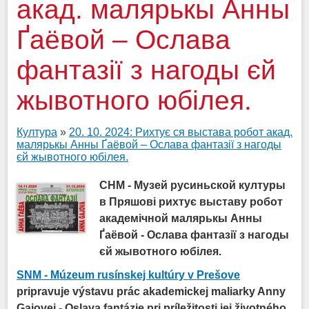
акад. малярькы Анны
Ґаёвой – Ослава
фантазії з нагоды єй
жывотного юбілея.
Култура
»
20. 10. 2024: Рихтує ся выстава робот акад.
малярькы Анны Ґаёвой – Ослава фантазії з нагоды
єй жывотного юбілея.
СНМ - Музей русиньской културы
в Пряшові рихтує выставу робот
академічной малярькы Анны
Ґаёвой - Ослава фантазії з нагоды
єй жывотного юбілея.
SNM - Múzeum rusínskej kultúry v Prešove
pripravuje výstavu prác akademickej maliarky Anny
Gajovej - Oslava fantázie pri príležitosti jej životného