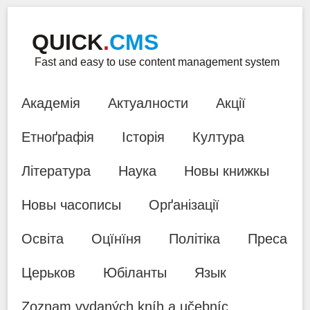
QUICK
.
CMS
Fast and easy to use content management system
Академія
Актуалности
Акції
Етноґрафія
Історія
Култура
Література
Наука
Новы книжкы
Новы часописы
Орґанізації
Освіта
Оцїнїня
Політіка
Преса
Церьков
Юбіланты
Язык
Zoznam vydaných kníh a učebníc