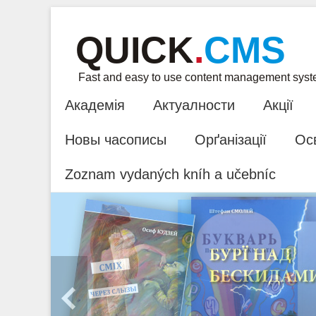
QUICK
.
CMS
Fast and easy to use content management sys
Академія
Актуалности
Акції
Новы часописы
Орґанізації
Ос
Zoznam vydaných kníh a učebníc