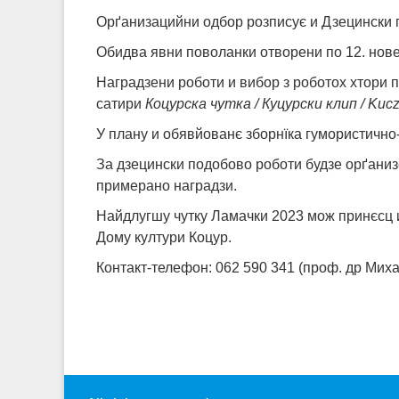
Орґанизацийни одбор розписує и Дзецински
Обидва явни поволанки отворени по 12. нов
Наградзени роботи и вибор з роботох хтори 
сатири
Коцурска чутка / Куцурски клип / Kucz
У плану и обявйованє зборнїка гумористично
За дзецински подобово роботи будзе орґани
примерано наградзи.
Найдлугшу чутку Ламачки 2023 мож принєсц и
Дому култури Коцур.
Контакт-телефон: 062 590 341 (проф. др Мих