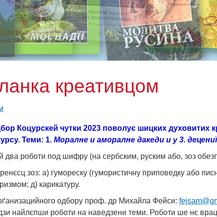
оланка креативцом
м
ор Коцурскей чутки 2023 поволує шицких духовитих кр
урсу. Теми: 1.
Моралне и аморалне дакеди и у 3. децени
 два роботи под шифру (на сербским, руским або, зоз обез
енєсц зоз: а) гумореску (гумористичну приповедку або писн
ризмом; д) карикатуру.
рґанизацийного одбору проф. др Михайла Фейси:
fejsam@gm
дзи найлєпши роботи на наведзени теми. Роботи ше нє вра