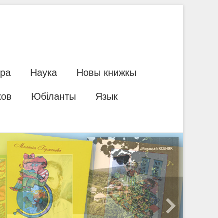
ура
Наука
Новы книжкы
ков
Юбіланты
Язык