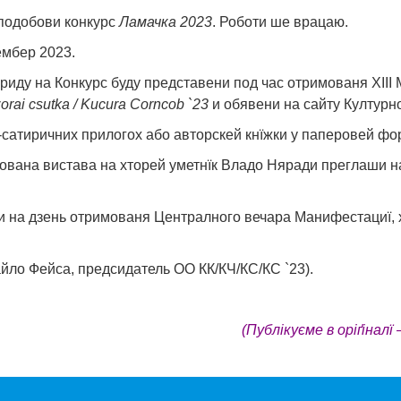
 подобови конкурс
Ламачка 2023
. Роботи ше врацаю.
ембер 2023.
приду на Конкурс буду представени под час отримованя ХII
orai csutka
/ Kucura Corncob
`23
и обявени на сайту Културн
-сатиричних прилогох або авторскей кнїжки у паперовей фо
зована вистава на хторей уметнїк Владо Няради преглаши 
 на дзень отримованя Централного вечара Манифестациї, х
айло Фейса, предсидатель ОО КК/КЧ/КС/КС `23).
(Публікуєме в оріґіналї