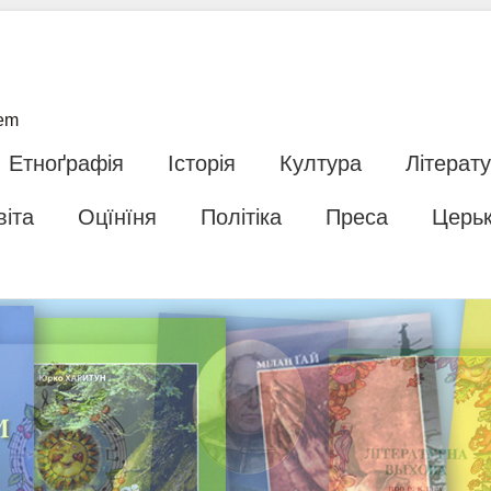
tem
Етноґрафія
Історія
Култура
Літерат
віта
Оцїнїня
Політіка
Преса
Церь