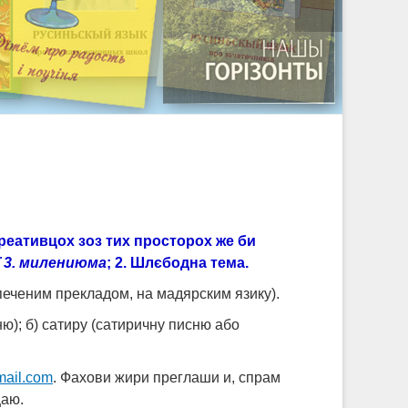
еативцох зоз тих просторох же би
ї 3. милениюма
; 2. Шлєбодна тема.
печеним прекладом, на мадярским язику).
ю); б) сатиру (сатиричну писню або
ail.com
. Фахови жири преглаши и, спрам
цаю.