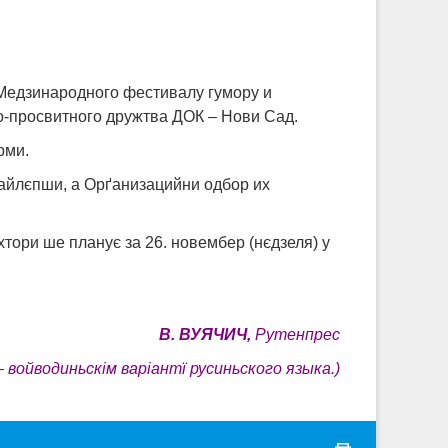
I Медзинародного фестивалу гумору и
о-просвитного дружтва ДОК – Нови Сад.
рми.
найлєпши, а Орґанизацийни одбор их
тори ше планує за 26. новембер (нєдзеля) у
В. ВУЯЧИЧ,
Рутенпрес
 – войводиньскім варіантї русиньского языка.
)
print