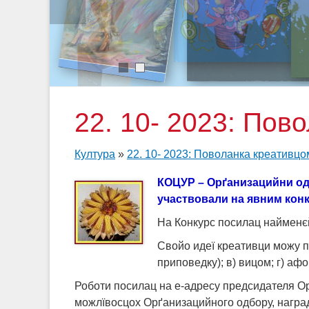
1
2
22. 10- 2023: Пов
Култура
»
22. 10- 2023: Поволанка креативцо
КОЦУР – Орґанизацийни одб
участвовали на явним конк
На Конкурс посилац найменєй
Свойо идеї креативци можу пр
приповедку); в) вицом; г) афо
Роботи посилац на е-адресу предсидателя О
можлївосцох Орґанизацийного одбору, награ