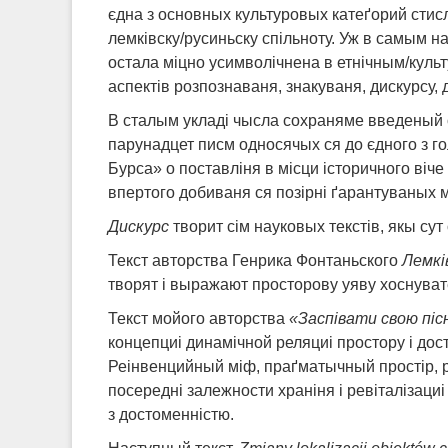
єдна з основных культуровых катеґорий стисл
лемківску/русиньску спільноту. Уж в самым н
остала міцно усимволічнена в етнічным/культ
аспектів розпознаваня, знакуваня, дискурсу, ді
В сталым укладі чысла сохраняме введеный 
парунадцет писм односячых ся до єдного з г
Бурса» о поставліня в місци історичного віч
впертого добиваня ся позірні ґарантуваных
Дискурс
творит сім науковых текстів, якы сут 
Текст авторства Генрика Фонтаньского
Лемкі
творят і выражают просторову уяву хоснувате
Текст мойого авторства
«Заспівати свою піс
концепциі динамічной реляциі простору і до
Реінвенцийный міф, праґматычный простір, р
посередні залежности храніня і ревіталізациі
з достоменністю.