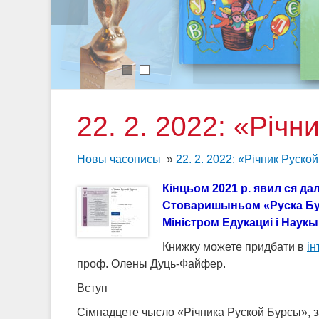
1
2
22. 2. 2022: «Річ
Новы часописы
»
22. 2. 2022: «Річник Руско
Кінцьом 2021 р. явил ся д
Стоваришыньом «Руска Бурс
Міністром Едукациі і Наукы
Книжку можете придбати в
ін
проф. Олены Дуць-Файфер.
Вступ
Сімнадцете чысло «Річника Руской Бурсы», за