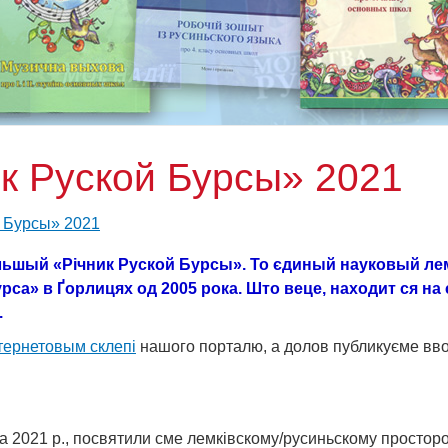
ник Руской Бурсы» 2021
й Бурсы» 2021
альшый «Річник Руской Бурсы». То єдиный науковый ле
а» в Ґорлицях од 2005 рока. Што веце, находит ся на
.
тернетовым склепі
нашого порталю, а долов публикуєме вв
 2021 р., посвятили сме лемківскому/русиньскому просторо