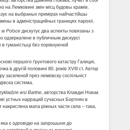
kłady
, авторства Даміяна Новака, лучыт в собі
но на Лемковині змін місц будовы храмів.
казує на выбраных примірах найчастійшы
міны в адміністрацийных границях парохіі.
u w Polsce
дискутує два аспекты повязаны з
о одзеркалене в публичным дискурсі
ы в гуманістыці без порівнуючой
основі першого ґрунтового катастру Галициі,
 в другій половині 80. років XVIII ст. Автор
у заселеной през лемківску соспільніст
дівска система.
zykładzie wsi Bartne
, авторства Клавдиі Новак
ові устных нарраций сучасных Бортнян в
т накрислена мапа ріжных части села – така,
, яка є одповідю на запрошыня до