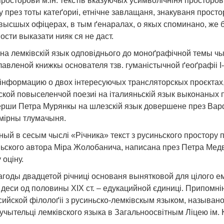
осторови м.ін. текстів вказуючых усимволічніня просторов
през тоты катеґориі, етнічне завлащаня, знакуваня простору
ысшых офіцерах, в тым ґенаралах, о якых споминано, же бы
ости выказати нияк ся не даст.
на лемківскій язык одповіднього до моноґрафічной темы чы
лавленой книжкы основателя тзв. гуманістычной ґеоґрафіі 
інформацию о двох інтересуючых трансляторскых проєктах
кой повыселенчой поезиі на італияньскій язык выконаных пр
верши Петра Мурянкы на шлезскій язык довершене през Ва
мірны тлумачыня.
ый в сесым чыслі «Річника» текст з русиньского простору по
иньского автора Міра Жолобанича, написана през Петра Медв
 оціну.
 нагоды двадцетой річниці основаня вынятковой для цілого 
 деси од половины ХІХ ст. – едукацийной єдиниці. Припомні
осийской філолоґіі з русиньско-лемківскым языком, называн
р учытельці лемківского языка в Загальноосвітным Ліцею ім.