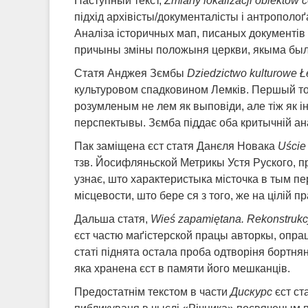
Наступный текст,
Zmiany lokalizacji obiektów
підхід архівісты/документалісты і антрополо
Аналіза історичных мап, писаных документів
причыны зміны положыня церкви, якыма были 
Статя Анджея Зємбы
Dziedzictwo kulturowe 
культуровом спадковином Лемків. Першый то
розумленым не лем як выповіди, але тіж як і
перспектывы. Зємба піддає оба критычній ана
Пак заміщена єст статя Данєля Новака
Uście 
тзв. Йосифляньской Метрикы Устя Руского, про
узнає, што характеристыка місточка в тым пе
місцевости, што бере ся з того, же на цілі
Дальша статя,
Wieś zapamiętana. Rekonstrukcj
єст частю маґістерской працы авторкы, опра
статі піднята остала проба одтворіня бортня
яка хранена єст в памяти його мешканців.
Предостатнім текстом в части
Дискурс
єст ст