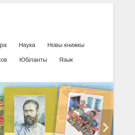
ура
Наука
Новы книжкы
ков
Юбіланты
Язык