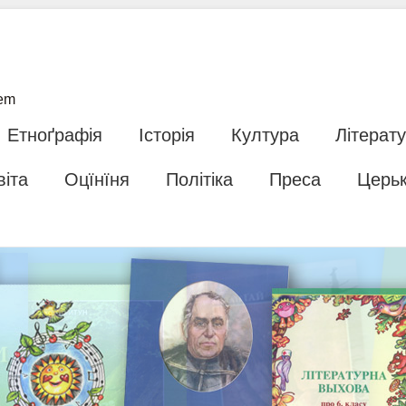
tem
Етноґрафія
Історія
Култура
Літерат
віта
Оцїнїня
Політіка
Преса
Церь