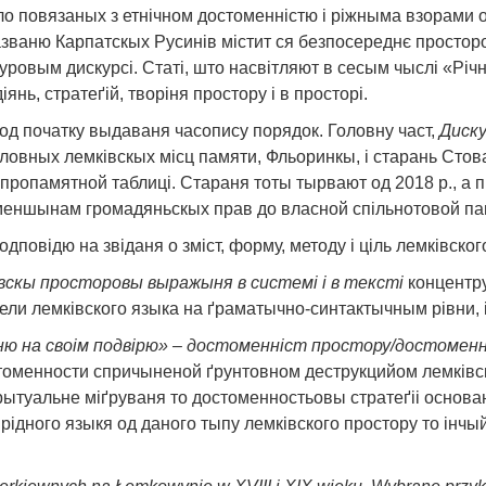
о повязаных з етнічном достоменністю і ріжныма взорами ор
азваню Карпатскых Русинів містит ся безпосереднє просторо
уровым дискурсі. Статі, што насвітляют в сесым чыслі «Річн
янь, стратеґій, творіня простору і в просторі.
од початку выдаваня часопису порядок. Головну част,
Диск
оловных лемківскых місц памяти, Фльоринкы, і старань Ст
е пропамятной таблиці. Стараня тоты тырвают од 2018 р., а
 меншынам громадяньскых прав до власной спільнотовой па
одповідю на звіданя о зміст, форму, методу і ціль лемківско
вскы просторовы выражыня в системі і в тексті
концентру
ли лемківского языка на ґраматычно-синтактычным рівни, і 
ню на своім подвірю» – достоменніст простору/достоменн
стоменности спричыненой ґрунтовном деструкцийом лемківско
ытуальне міґруваня то достоменностьовы стратеґіі основа
 рідного языкя од даного тыпу лемківского простору то інчы