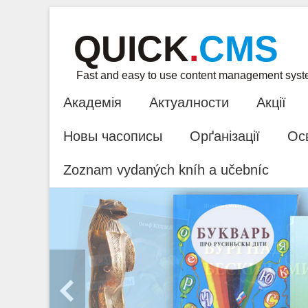
QUICK
.
CMS
Fast and easy to use content management sys
Академія
Актуалности
Акції
Новы часописы
Орґанізації
Ос
Zoznam vydaných kníh a učebníc