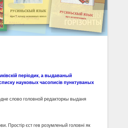
мківскій періодик, а выдаваный
 списку науковых часописів пунктуваных
одне слово головной редакторкы выданя
ви. Простір єст гев розумленый головні як