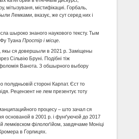
ых катеґорий в етнічным дискурсі,
, мітызуваня, містифікациі. Горбаль,
ли Лемками, вказує, же сут серед них і
сла шыроко знаного наукового тексту. Тым
І-Фу Туана
Простір і місце
.
, якы ся довершыли в 2021 р. Заміщены
ез Сільвію Бруні. Подібні тіж
рфоломія Ванота. З обшырного выбору
 полудньовій стороні Карпат. Єст то
ідя. Рецензент не лем презентує тоту
еманципацийного процесу – што зачал ся
ня основаной в 2001 р. і фунґуючой до 2017
ой лемківском філолоґійом, завдячаме Моніці
 Кромера в Ґорлицях.