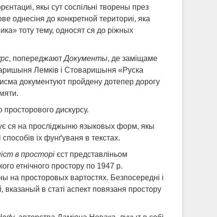
єнтациі, якы сут соспільні творены през
ве однесіня до конкретной териториі, яка
ика» тоту тему, односят ся до ріжных
урс
, попереджают
Документы
, де заміщаме
оваришыня Лемків і Стоваришыня «Руска
 писма документуют пройдену дотепер дорогу
мяти.
го просторового дискурсу.
є ся на просліджыню языковых форм, якы
способів іх фунґуваня в текстах.
іст в просторі
єст представліньом
го етнічного простору по 1947 р.
ны на просторовых вартостях. Безпосередні і
й, вказаный в статі аспект повязаня простору