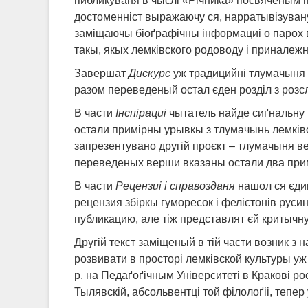
пибликуваня в чыслі «Річника» посвяченым пр
достоменніст выражаючу ся, нарратывізувану 
заміщаючы біоґрафічны інформациі о парох в
такы, якых лемківского родоводу і приналежн
Завершат
Дискурс
уж традицийні тлумачыня 
разом переведеный остал єден розділ з розс
В части
Інспірациі
чытатель найде сиґнальну 
остали примірны урывкы з тлумачынь лемківс
запрезентувано другій проєкт – тлумачыня 
переведеных верши вказаны остали два при
В части
Рецензиі і справозданя
нашол ся єдин
рецензия збіркы гуморесок і фелієтонів рус
публикацию, але тіж представлят єй критычну
Другій текст заміщеный в тій части возник з
розвивати в просторі лемківской культуры уж
р. на Педаґоґічным Університеті в Кракові р
Тылявскій, абсольвентці той філолоґіі, тепе