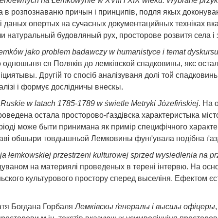
 cerkiewnych na Łemkowynie w XVIII i XIX wieku. Wybrane przy
ґа в розпознаваню причын і принципів, подля якых доконува
 і даных опертых на сучасных документацийных техніках в
натуральный будовляный рух, просторове розвитя села і з
Łemków jako problem badawczy w humanistyce i temat dyskurs
 одношыня ся Поляків до лемківской спадковины, якє остал
ніциятывы. Другій то спосіб аналізуваня долі той спадковин
лізі і формує дослідничы внескы.
Ruskie w latach 1785-1789 w świetle Metryki Józefińskiej
. На 
ведена остала просторово-ґаздівска характеристыка місточка
ріоді може быти принимана як примір специфічного характер
й праві обшыри товдышньой Лемковины фунґувала подібна ґаз
a łemkowskiej przestrzeni kulturowej sprzed wysiedlenia na pr
цуваном на материялі проведеных в терені інтервю. На осн
ньского культурового простору сперед выселіня. Ефектом єс
атя Богдана Горбаля
Лемківскы ґенералы і высшы офіцеры