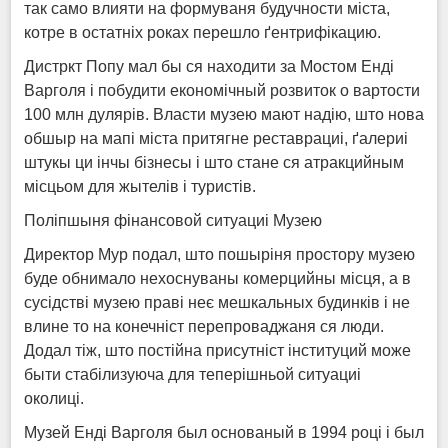
так само влияти на формуваня будучности міста,
котре в остатніх роках перешло ґентрифікацию.
Дистркт Попу мал бы ся находити за Мостом Енді
Варголя і побудити економічный розвиток о вартости
100 млн дулярів. Власти музею мают надію, што нова
обшыр на мапі міста притягне реставрациі, ґалериі
штукы ци інчы бізнесы і што стане ся атракцийным
місцьом для жытелів і туристів.
Поліпшыня фінансовой ситуациі Музею
Директор Мур подал, што пошыріня простору музею
буде обнимало нехоснуваны комерцийны місця, а в
сусідстві музею праві неє мешкальных будинків і не
влине то на конечніст перепроваджаня ся люди.
Додал тіж, што постійна присутніст інституций може
быти стабілизуюча для теперішньой ситуациі
околиці.
Музей Енді Варголя был основаный в 1994 році і был