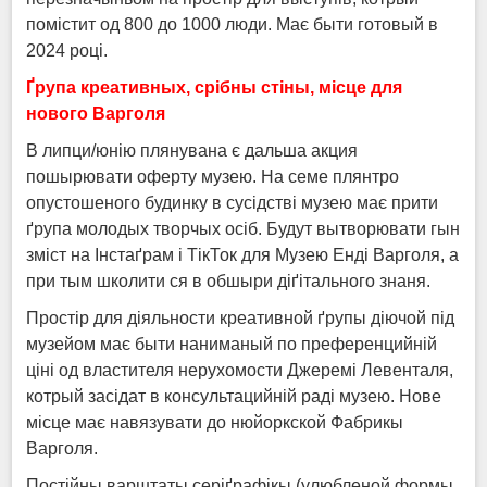
помістит од 800 до 1000 люди. Має быти готовый в
2024 році.
Ґрупа креативных, срібны стіны, місце для
нового Варголя
В липци/юнію плянувана є дальша акция
пошырювати оферту музею. На семе плянтро
опустошеного будинку в сусідстві музею має прити
ґрупа молодых творчых осіб. Будут вытворювати гын
зміст на Інстаґрам і ТікТок для Музею Енді Варголя, а
при тым школити ся в обшыри діґітального знаня.
Простір для діяльности креативной ґрупы діючой під
музейом має быти наниманый по преференцийній
ціні од властителя нерухомости Джеремі Левенталя,
котрый засідат в консультацийній раді музею. Нове
місце має навязувати до нюйоркской Фабрикы
Варголя.
Постійны варштаты серіґрафікы (улюбленой формы