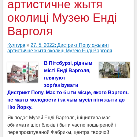
артистичне жытя
околиці Музею Енді
Варголя
Култура
»
27. 5. 2022: Дистрикт Попу ожывит
артистичне жытя околиці Музею Енді Варголя
В Пітсбурзі, рідным
місті Енді Варголя,
плянуют
зорґанізувати
Дистрикт Попу. Має то быти місце, якого Варголь
не мал в молодости і за чым мусіл піти жыти до
Ню Йорку.
Як подає Музей Енді Варголя, ініциятива має
обнимати шіст блоків і быти частю пошыреной і
перепроєктуваной Фабрикы, центра творчой