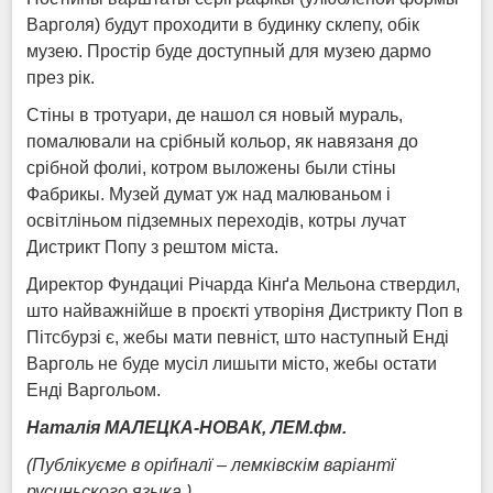
Варголя) будут проходити в будинку склепу, обік
музею. Простір буде доступный для музею дармо
през рік.
Стіны в тротуари, де нашол ся новый мураль,
помалювали на срібный кольор, як навязаня до
срібной фолиі, котром выложены были стіны
Фабрикы. Музей думат уж над малюваньом і
освітліньом підземных переходів, котры лучат
Дистрикт Попу з рештом міста.
Директор Фундациі Річарда Кінґа Мельона ствердил,
што найважнійше в проєкті утворіня Дистрикту Поп в
Пітсбурзі є, жебы мати певніст, што наступный Енді
Варголь не буде мусіл лишыти місто, жебы остати
Енді Варгольом.
Наталія МАЛЕЦКА-НОВАК, ЛЕМ.фм.
(Публікуєме в оріґіналї – лемківскім варіантї
русиньского языка.
)