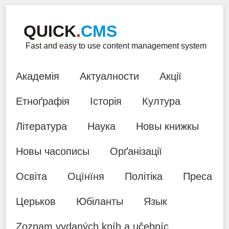
QUICK
.
CMS
Fast and easy to use content management system
Академія
Актуалности
Акції
Етноґрафія
Історія
Култура
Література
Наука
Новы книжкы
Новы часописы
Орґанізації
Освіта
Оцїнїня
Політіка
Преса
Церьков
Юбіланты
Язык
Zoznam vydaných kníh a učebníc