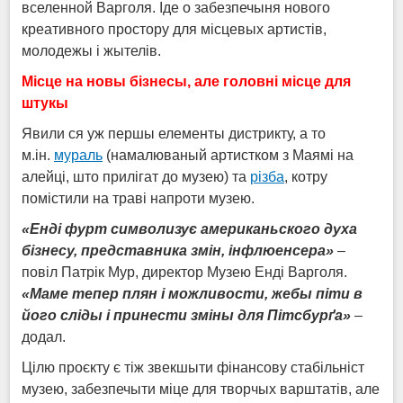
вселенной Варголя. Іде о забезпечыня нового
креативного простору для місцевых артистів,
молодежы і жытелів.
Місце на новы бізнесы, але головні місце для
штукы
Явили ся уж першы елементы дистрикту, а то
м.ін.
мураль
(намалюваный артистком з Маямі на
алейці, што прилігат до музею) та
різба
, котру
помістили на траві напроти музею.
«Енді фурт символизує американьского духа
бізнесу, представника змін, інфлюенсера»
–
повіл Патрік Мур, директор Музею Енді Варголя.
«Маме тепер плян і можливости, жебы піти в
його сліды і принести зміны для Пітсбурґа»
–
додал.
Цілю проєкту є тіж звекшыти фінансову стабільніст
музею, забезпечыти міце для творчых варштатів, але