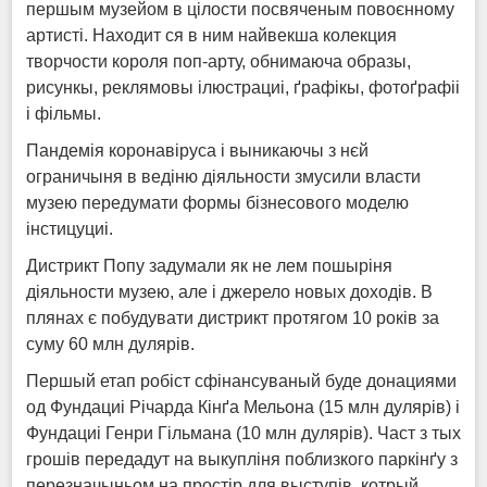
першым музейом в цілости посвяченым повоєнному
артисті. Находит ся в ним найвекша колекция
творчости короля поп-арту, обнимаюча образы,
рисункы, реклямовы ілюстрациі, ґрафікы, фотоґрафіі
і фільмы.
Пандемія коронавіруса і выникаючы з нєй
ограничыня в ведіню діяльности змусили власти
музею передумати формы бізнесового моделю
інстицуциі.
Дистрикт Попу задумали як не лем пошыріня
діяльности музею, але і джерело новых доходів. В
плянах є побудувати дистрикт протягом 10 років за
суму 60 млн дулярів.
Першый етап робіст сфінансуваный буде донациями
од Фундациі Річарда Кінґа Мельона (15 млн дулярів) і
Фундациі Генри Гільмана (10 млн дулярів). Част з тых
грошів передадут на выкупліня поблизкого паркінґу з
перезначыньом на простір для выступів, котрый