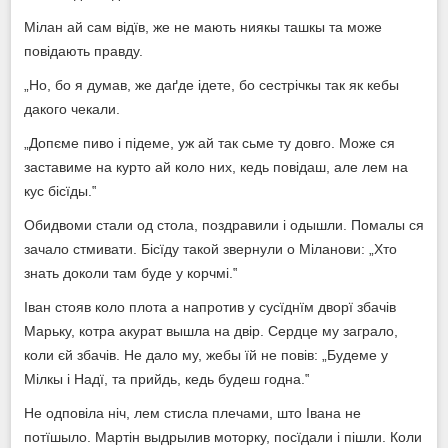
Мілан ай сам відїв, же не мають ниякы ташкы та може
повідають правду.
„Но, бо я думав, же даґде ідете, бо сестрічкы так як кебы
дакого чекали.
„Допєме пиво і підеме, уж ай так сьме ту довго. Може ся
заставиме на курто ай коло них, кедь повідаш, але лем на
кус бісїды.‟
Обидвоми стали од стола, поздравили і одышли. Помалы ся
зачало стмивати. Бісїду такой звернули о Міланови: „Хто
знать доколи там буде у корчмі.‟
Іван стояв коло плота а напротив у сусїднїм дворї збачів
Марьку, котра акурат вышла на двір. Сердце му заграло,
коли єй збачів. Не дало му, жебы їй не повів: „Будеме у
Мілкы і Надї, та прийдь, кедь будеш годна.‟
Не одповіла ніч, лем стисла плечами, што Івана не
потїшыло. Мартін выдрылив моторку, посїдали і пішли. Коли