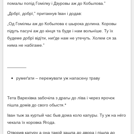
помалы попід Гомілку і Дзуровы аж до Кобылова.‟
„Добрї, добрї,‟ притакнув Іван і додав:
„Од Гомілкы аж до Кобылова є шырока долина. Коровы
підуть пасучі аж до кінця та буде і нам вольнїше. Ту їх
будеме добрї відїти, ниґде нам не утечуть. Холем ся за
нима не набігаме.‟
________
румеґати – пережувати уж напасену траву
Тета Варехівка забочіла з драгы до лїва і через ярочок
пішла домів до свого обыстя.*
Іван тыж за куртый час быв дома коло капуры. Ту уж на нёго
чекала їх коровка Ягода.
Отворив капуру а она такой зашла до двора і пішла до