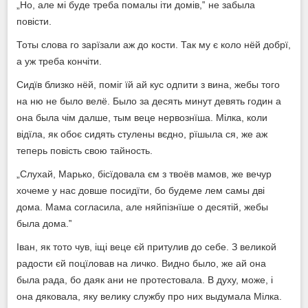
„Но, але мі буде треба помалы іти домів,‟ не забыла
повісти.
Тоты слова го зарїзали аж до кости. Так му є коло нёй добрї,
а уж треба кончіти.
Сидїв близко нёй, поміг їй ай кус одпити з вина, жебы того
на ню не было велё. Было за десять минут девять годин а
она была чім далше, тым веце нервознїша. Мілка, коли
відїла, як обоє сидять стулены вєдно, рїшыла ся, же аж
теперь повість свою тайность.
„Слухай, Марько, бісїдовала єм з твоёв мамов, же вечур
хочеме у нас довше посидїти, бо будеме лем самы дві
дома. Мама согласила, але няйпізнїше о десятій, жебы
была дома.‟
Іван, як тото чув, іщі веце єй притулив до себе. З великой
радости єй поцїловав на личко. Видно было, же ай она
была рада, бо даяк ани не протестовала. В духу, може, і
она дяковала, яку велику службу про них выдумала Мілка.