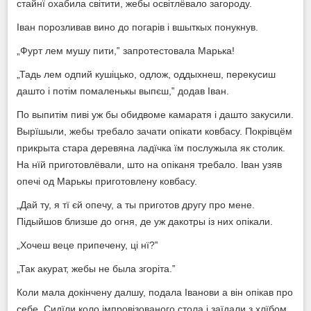
стайнї охабила світити, жебы освітлёвало загороду.
Іван порозливав вино до погарів і вшыткых понукнув.
„Фурт лем мушу пити,‟ запротестовала Марька!
„Тадь лем одпий кушіцько, одлож, оддыхнеш, перекусиш
дашто і потім помаленькы выпєш,‟ додав Іван.
По выпитім пиві уж бы обидвоме камаратя і дашто закусили.
Вырїшыли, жебы требало зачати опікати ковбасу. Покрівцём
прикрыта стара деревяна ладїчка їм послужыла як столик.
На нїй приготовлёвали, што на опіканя требало. Іван узяв
опечі од Марькы приготовлену ковбасу.
„Дай ту, я тї єй опечу, а ты приготов другу про мене.
Підыйшов близше до огня, де уж дакотры із них опікали.
„Хочеш веце припечену, ці нї?‟
„Так акурат, жебы не была згоріта.‟
Коли мала докінчену далшу, подала Іванови а він опікав про
себе. Сидїли коло імпровізованого стола і заїдали з хлїбом