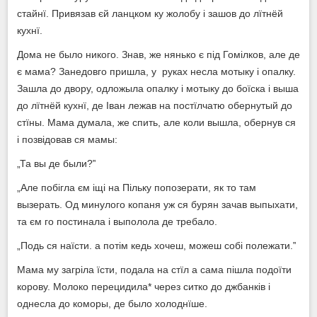
стайнї. Привязав єй ланцком ку жолобу і зашов до лїтнёй
кухнї.
Дома не было никого. Знав, же нянько є під Гомілков, але де
є мама? Занедовго пришла, у руках несла мотыку і опалку.
Зашла до двору, одложыла опалку і мотыку до боїска і выша
до лїтнёй кухнї, де Іван лежав на постїлчатю обернутый до
стїны. Мама думала, же спить, але коли вышла, обернув ся
і позвідовав ся мамы:
„Та вы де были?‟
„Але побігла єм іщі на Пільку попозерати, як то там
вызерать. Од минулого копаня уж ся бурян зачав выпыхати,
та єм го постинала і выполола де требало.
„Подь ся наїсти. а потім кедь хочеш, можеш собі полежати.‟
Мама му загріла їсти, подала на стїл а сама пішла подоїти
корову. Молоко перецидила* через ситко до джбанків і
однесла до коморы, де было холоднїше.