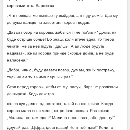
коровами тета Варехівка.
„Я ті повідав, же пізнїше ту выйдеш, а я піду домів. Дав му
до рукы паліцю на завертаня коров і додав:
„Давай позор на коровы, жебы ся ті не поґзили* домів, як
буде острїше сонце! Бо знаш, коли втече єдна, то треба
чекати, же за нёв підуть і далшы. А ай люде будуть
надавати, же їм корова прийде скорше домів, а не буде
напасена.‟
„Добрї, няню, буду давати позор, думам, же їх постражу,
тадь не єм ту з нима першый раз.‟
Став перед коровы, жебы ся му, пасучі, барз не розлїзали
дошырока. Кедь дакотра
пішла кус далше од остатнїх, такой на ню крічав. Кажда
корова мала своє мено, котре Іван познав. Раз крічав:
„Малина, де там ідеш? Малина подь назат, або ідеш ту!‟
Другый раз: „Ціфра, ідеш назад! Но я тобі дам!‟ Коли го