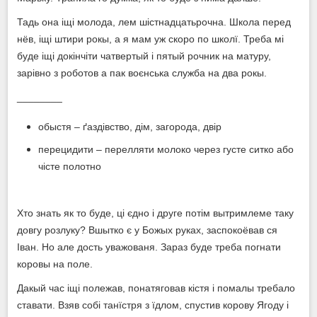
Тадь она іщі молода, лем шістнадцатьрочна. Школа перед
нёв, іщі штири рокы, а я мам уж скоро по школї. Треба мі
буде іщі докінчіти чатвертый і пятый рочник на матуру,
зарівно з роботов а пак воєнська служба на два рокы.
________
обыстя – ґаздівство, дім, загорода, двір
перецидити – перелляти молоко через густе ситко або
чісте полотно
Хто знать як то буде, ці єдно і друге потім вытримлеме таку
довгу розлуку? Вшытко є у Божых руках, заспокоёвав ся
Іван. Но але дость уважованя. Зараз буде треба погнати
коровы на поле.
Дакый час іщі полежав, понатяговав кістя і помалы требало
ставати. Взяв собі танїстря з їдлом, спустив корову Ягоду і