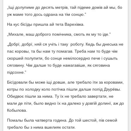
„Іщі долупиме до десять метрів, тай підеме домів ай мы, бо
уж маме того дось одрана на тім сонцю.‟
На кус бісїды пришла ай тета Варехівка.
„Михале, маш доброго помічника, смоть як му то іде.‟
„Добрї, добрї, няй ся учіть і таку роботу. Кедь бы днеська не
пас коровы, та бы нам ту помагав. Треба нам то буде чім
скоршей полупити, бо сонце немілосердно пече і сушыть
сяговину. Чім далше то буде намагавіше, як сяговина
підсохне.‟
Бісїдовали бы може іщі довше, але требало іти за коровами,
котры по холодку коло потїчка пішли далше попід Дзурёвы.
Обидвоє пішли за нима. Ту їх не требало завертати, не
мали де піти, было видно їх на далеко у довгій долинї, аж до
Кобылова.
Помалы была чатверта година. До той шестой, пів семой
требало бы з нима вшелияк остати.