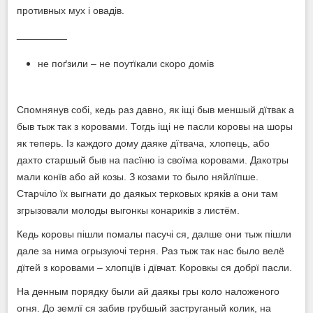
противных мух і овадів.
_________
не поґзили – не поутїкали скоро домів
Спомнянув собі, кедь раз давно, як іщі быв меншый дїтвак а
быв тыж так з коровами. Тогдь іщі не пасли коровы на шоры
як теперь. Із каждого дому даяке дїтвача, хлопець, або
дахто старшый быв на пасїню із своїма коровами. Дакотры
мали конїв або ай козы. З козами то было няйлїпше.
Старчіло їх выгнати до даякых терковых кряків а они там
згрызовали молоды выгонкы конариків з листём.
Кедь коровы пішли помалы пасучі ся, далше они тыж пішли
дале за нима огрызуючі терня. Раз тыж так нас было велё
дїтей з коровами – хлопцїв і дївчат. Коровкы ся добрї пасли.
На денным порядку были ай даякы гры коло наложеного
огня. До землї ся забив грубшый заструганый колик, на