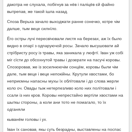
дакотра не слухала, побігнув за нёв і паліцёв єй файно
вытрепав, же такой ішла назад.
Споза Верьха зачало выходжати ранне сонечко, котре чім
далше, тым веце силнїло.
Ёго остры лучі пересвічовали листя на березах, аж їх было
видно в опарї з одпаруючой росы. Зачало высушовати ай
стрїбристу росу із травы, яка заникала у люфтї. Іван уж собі
міг сїсти до обсохнутой травы і дозерати на пасучі коровы.
Спозоровав, же із зосилнюючім сонцём, коровы были чім
дале, тым веце і веце непокійны. Крутули хвостами, бо
неприємны напасны мухы їх облїтовали і до слова жерли
коло оч. Овады тыж нетерпезливо коло них полїтовали і
ссали із них кров. Коровы непрестайно вертіли хвостами на
шыткы стороны, а коли ани тото не помагало, то їх
одганяли
кыванём головы і ух.
Іван їх сановав, якы суть безрадны, выставлены на поспас