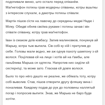
подопивали винко, што остало перед опіканём.
Маґнетофон потихы грав модерны співанкы, котры вшыткы
з інтересом слухали, а дакотры потихы співали.
Мартін пішов сїсти на лавочку до середины меджі Надю і
Мілку. Обидві обняв своїма руками і потихы зачав і він
співати співанку, котру грав маґнетофон.
Іван із смаком доїв ковбасу. Запив малиновков, понукнув ай
Марьку, котра тыж выпила. Сів собі ку нїй і притулив до
себе. Головы мали вєдно, же аж одчув пахоту шампону з єй
волося. Поцїловав єй на лице і хотїв ай на ґамбы, але
ганьблива Марька ся одтягла. Напротив них сидїли єй
сестернїцї, та може зато. Гласкав єй довге волося.
Было то про нёго дашто не реалне, же обїмать тоту, котру
собі выволив. Став, пішов отворити другу фляшку вина і
поналивав. Каждому подав до рук до половины наллятый
погар і попросив выпити. Знав, же Марька не барз буде
хотїти.