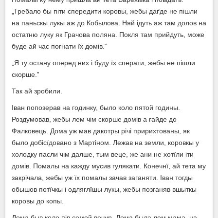
„Требало бы піти спередити коровы, жебы даґде не пішли
на паньскы лукы аж до Кобылова. Няй ідуть аж там долов на
остатню луку як Грачова поляна. Покля там прийдуть, може
буде ай час погнати їх домів.‟
„Я ту остану оперед них і буду їх сперати, жебы не пішли
скорше.‟
Так ай зробили.
Іван попозерав на годинку, было коло пятой годины.
Роздумовав, жебы лем чім скорше домів а гайде до
Фалковець. Дома уж мав дакотры річі пририхтованы, як
было добісїдовано з Мартіном. Лежав на земли, коровкы у
холодку пасли чім далше, тым веце, же ани не хотїли іти
домів. Помалы на кажду мусив гулякати. Конечнї, ай тета му
закрічала, жебы уж їх помалы зачав заганяти. Іван тогды
обышов потїчкы і одляглїшы лукы, жебы позганяв вшыткы
коровы до копы.
Дома быв коло пів семой вечур. Дома была лем мама, на