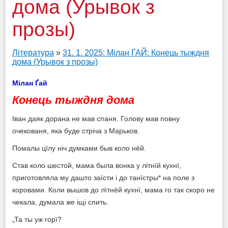
дома (Урывок з
прозы)
Література
»
31. 1. 2025: Мілан ҐАЙ: Конець тыждня
дома (Урывок з прозы)
Мілан Ґай
Конець тыждня дома
Іван даяк дорана не мав спаня. Голову мав повну
очекованя, яка буде стріча з Марьков.
Помалы цїлу ніч думками быв коло нёй.
Став коло шестой, мама была вонка у літнїй кухнї,
приготовляла му дашто заїсти і до танїстры* на поле з
коровами. Коли вышов до лїтнёй кухнї, мама го так скоро не
чекала, думала же іщі спить.
„Та ты уж горї?