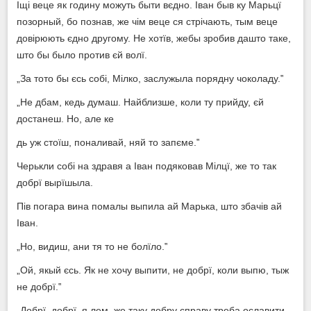
Іщі веце як годину можуть быти вєдно. Іван быв ку Марьцї
позорный, бо познав, же чім веце ся стрічають, тым веце
довірюють єдно другому. Не хотїв, жебы зробив дашто таке,
што бы было против єй волї.
„За тото бы єсь собі, Мілко, заслужыла порядну чоколаду.‟
„Не дбам, кедь думаш. Найблизше, коли ту прийду, єй
достанеш. Но, але ке
дь уж стоїш, поналивай, няй то запєме.‟
Черькли собі на здравя а Іван подяковав Мілцї, же то так
добрї вырїшыла.
Пів погара вина помалы выпила ай Марька, што збачів ай
Іван.
„Но, видиш, ани тя то не болїло.‟
„Ой, якый єсь. Як не хочу выпити, не добрї, коли выпю, тыж
не добрї.‟
„Добрї, добрї, я лем, же таку добру справу треба ославити,