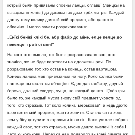
котрый были привязаны споєны ланцы, оглавцї (ланцкы на
вываджаня конїв ) до довжкы так двох-трёх метрів. Каждый
дав ку тому колику даякый свій предмет, або дашто із
облечіня, і могло зачати розраховаваня:
„
Енїкі бенїкі клікі бе, аб
р
фабр до міне, елце пелце до
пекелце
,
трой сі вен!
‟
На кого тото вышло, тот быв з розраховаваня вон, што
значіло, же не буде вартовати на одложены рочі. По
розрахованю тот, хто остав на конець, остав варташом.
Конець ланцка мав привязаный на ногу. Коло колика были
нашмаряны фалаткы облецїня. Єден дав танїстру, другый
ґероча, далший сведер, хуща, но каждый дашто. Цїлёв гры
было то, же каждый мусив знову свій предмет украсти од
того, хто стражыв. Тот коло колика мерьковав*, а кедь дахто
ішов взяти свій предмет, мав го хопити. Стачіло ся го хоць
лем у бігу дотулити а стражыти ішов він. Коли уж але побрав
каждый своє, тот хто стражыв, мусив дашто вызлечі із себе і
дати ку коликови. Нераз ся нам подарило вызлечі дївчата аж