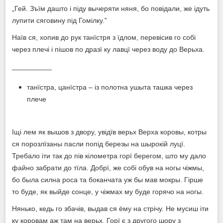
„Гей. Зъїм дашто і піду вычеряти няня, бо повідали, же ідуть
лупити сяговину під Гомілку.‟
Наїв ся, хопив до рук танїстря з їдлом, перевісив го собі
через плечі і пішов по дразї ку лавцї через воду до Верьха.
__________
танїстра, цанїстра – із полотна ушыта ташка через
плече
Іщі лем як вышов з двору, увідїв верьх Верха коровы, котры
ся порозлїзаны пасли попід березы на шырокій луцї.
Требало іти так до пів кілометра горї берегом, што му дало
файно забрати до тїла. Добрї, же собі обув на ногы чіжмы,
бо была силна роса та боканчата уж бы мав мокры. Гірше
то буде, як выйде сонце, у чіжмах му буде горячо на ногы.
Нянько, кедь го збачів, выдав ся ёму на стрічу. Не мусиш іти
ку коровам аж там на верьх. Горї є з другого шору з