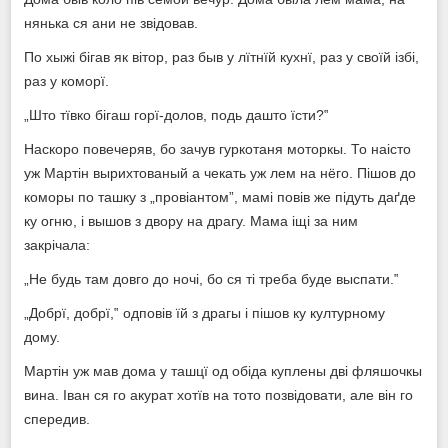
нянька ся ани не звідовав.
По хыжі бігав як вітор, раз быв у лїтнїй кухнї, раз у своїй ізбі,
раз у коморї.
„Што тївко бігаш горї-долов, подь дашто їсти?‟
Наскоро повечеряв, бо зачув гуркотаня моторкы. То наісто
уж Мартін вырихтованый а чекать уж лем на нёго. Пішов до
коморы по ташку з „провіантом”, мамі повів же підуть даґде
ку огню, і вышов з двору на драгу. Мама іщі за ним
закрічала:
„Не будь там довго до ночі, бо ся ті треба буде выспати.‟
„Добрї, добрї,‟ одповів їй з драгы і пішов ку културному
дому.
Мартін уж мав дома у ташцї од обіда куплены дві фляшочкы
вина. Іван ся го акурат хотїв на тото позвідовати, але він го
спередив.