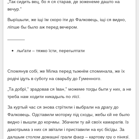
„Так сидить вец, бо я ся старав, де зоженеме дашто на
вечур.‟
Вырїшыли, же іщі їм скоро іти до Фалковець, іщі ся видно,
лїпше бы было аж перед вечером.
_______
лыґати – тяжко їсти, перегылтати
Спомянув собі, же Мілка перед тыжнём споминала, же їх
родічі ідуть в суботу на сварьбу до Гуменного.
„Та добрї,‟ зрадовав ся Іван,‟ можеме тогды быти у них, а не
треба нам ходити никадыль по лїсї.
За куртый час ся знова стрїтили і выбрали на драгу до
Фалковець. Одставили моторку під сходы, жебы єй не было
видно i вышли до корчмы. Збачили ту ай своїх камаратів. Із
дакотрыма з них ся звітали і приставили на кус бісїды. За
далшым столом домашнї грали фаєр – картову гру о пінязї.