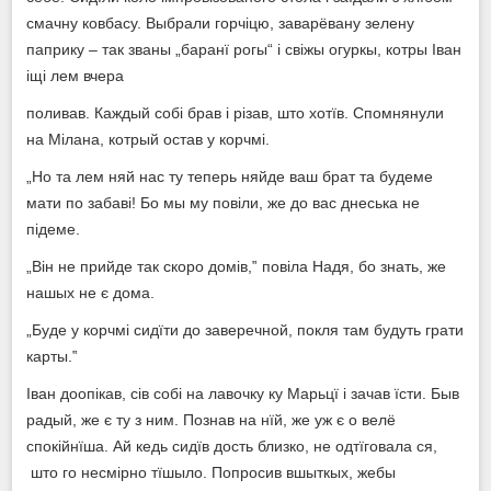
смачну ковбасу. Выбрали горчіцю, заварёвану зелену
паприку – так званы „баранї рогы“ і свіжы огуркы, котры Іван
іщі лем вчера
поливав. Каждый собі брав і різав, што хотїв. Спомнянули
на Мілана, котрый остав у корчмі.
„Но та лем няй нас ту теперь няйде ваш брат та будеме
мати по забаві! Бо мы му повіли, же до вас днеська не
підеме.
„Він не прийде так скоро домів,‟ повіла Надя, бо знать, же
нашых не є дома.
„Буде у корчмі сидїти до заверечной, покля там будуть грати
карты.‟
Іван доопікав, сів собі на лавочку ку Марьцї і зачав їсти. Быв
радый, же є ту з ним. Познав на нїй, же уж є о велё
спокійнїша. Ай кедь сидїв дость близко, не одтїговала ся,
што го несмірно тїшыло. Попросив вшыткых, жебы