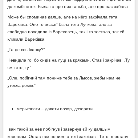
до комбінеток. Была то про них ганьба, але про нас забава.
Може бы споминав далше, але на нёго закрічала тета
Варехівка. Оно то власнї была тета Лучкова, але за
слободна походила із Вареховець, так і то зостало, так єй
кликали Варехівка.
„Та де єсь Іванку?‟
Невидїла го, бо сидїв на луцї за кряками. Став і закрічав: „Ту
єм тето, ту.‟
„Оле, побігний там пониже тебе за Лысов, жебы нам не
утекла домів.‟
________
мерьковати – давати позор, дозерати
Іван такой за нёв побігнув і завернув єй ку далшым
коровкам. Остав там пониже а тетї закрічав: „Тето, я остану