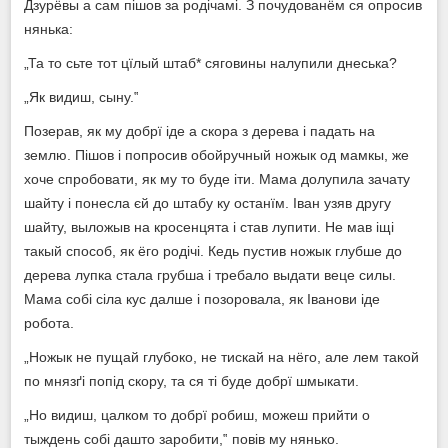
Дзурёвы а сам пішов за родічамі. З почудованём ся опросив
нянька:
„Та то сьте тот цїлый штаб* сяговины налупили днеська?
„Як видиш, сыну.‟
Позерав, як му добрї іде а скора з дерева і падать на
землю. Пішов і попросив обойручный ножык од мамкы, же
хоче спробовати, як му то буде іти. Мама долупила зачату
шайту і понесла єй до штабу ку останїм. Іван узяв другу
шайту, выложыв на кросенцята і став лупити. Не мав іщі
такый способ, як ёго родічі. Кедь пустив ножык глубше до
дерева лупка стала грубша і требало выдати веце силы.
Мама собі сіла кус далше і позоровала, як Іванови іде
робота.
„Ножык не пущай глубоко, не тискай на нёго, але лем такой
по мнязґі попід скору, та ся ті буде добрї шмыкати.
„Но видиш, цалком то добрї робиш, можеш прийти о
тыждень собі дашто заробити,‟ повів му нянько.