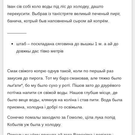
Іван сів собі коло воды під лїс до холодку, дашто
перекусити. Выбрав із танїстряте великый печеный пиріг,
банича, котрый быв наповненый сыром ай копрём.
________
штаб – поскладана сяговина до вышкы 1 м. а ай до
довжкы дас тївко метрів
Смак свіжого копрю одчув такой, коли по першый раз
закусив до пирога. Тот му барз смаковав, але тяжко было
лыґати*, бо му было сухо у ротї. Пішов зато до дзурёвого
потїчка напити ся свіжой воды. Нашов глубше місце, де
было веце воды, клякнув на колїна і став пити. Вода была
приємна, холодна і добрї го освіжыла.
Сонечко помалы заходило за Гомолю, цїла лука попід
Кобылів уж была у холодку.
Помалы ку нёму пришла ай тета Варехівка і повідать: