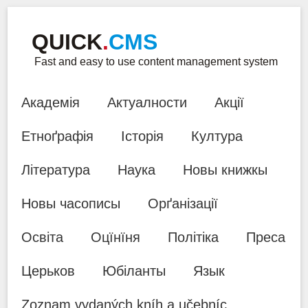
QUICK
.
CMS
Fast and easy to use content management system
Академія
Актуалности
Акції
Етноґрафія
Історія
Култура
Література
Наука
Новы книжкы
Новы часописы
Орґанізації
Освіта
Оцїнїня
Політіка
Преса
Церьков
Юбіланты
Язык
Zoznam vydaných kníh a učebníc