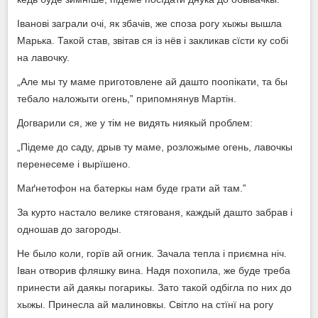
Іванові заграли очі, як збачів, же споза рогу хыжы вышла
Марька. Такой став, звітав ся із нёв і закликав сїсти ку собі
на лавочку.
„Але мы ту маме приготовлене ай дашто поопікати, та бы
тебало наложыти огень,‟ припомнянув Мартін.
Догварили ся, же у тім не видять ниякый проблем:
„Підеме до саду, дрыв ту маме, розложыме огень, лавочкы
перенесеме і вырїшено.
Маґнетофон на батеркы нам буде грати ай там.‟
За курто настало велике стягованя, каждый дашто забрав і
одношав до загороды.
Не было коли, горїв ай огник. Зачала тепла і приємна ніч.
Іван отворив фляшку вина. Надя похопила, же буде треба
принести ай даякы погарикы. Зато такой одбігла по них до
хыжы. Принесла ай малиновкы. Світло на стїнї на рогу