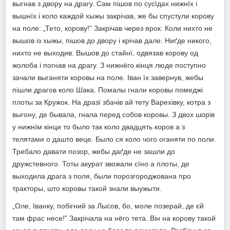
выгнав з двору на драгу. Сам пішов по сусїдах нижнїх і
вышнїх і коло каждой хыжы закрічав, же бы спустули корову
на поле: „Тето, корову!‟ Закрічав через ярок. Коли нихто не
вышов із хыжы, пішов до двору і крічав дале. Ниґде никого,
нихто не выходив. Вышов до стайнї, одвязав корову од
жолоба і погнав на драгу. З нижнёго кінця люде поступно
зачали выганяти коровы на поле. Іван їх завернув, жебы
пішли драгов коло Шака. Помалы гнали коровы помеджі
плоты за Кружок. На дразї збачів ай тету Варехівку, котра з
выгону, де бывала, гнала перед собов коровы. З двох шорів
у нижнїм кінци то было так коло двадцять коров а з
телятами о дашто веце. Было ся коло чого оганяти по поли.
Требало давати позор, жебы даґде не зашли до
дружстевного. Тоты акурат звожали сїно а плоты, де
выходила драга з поля, были порозгороджована про
тракторы, што коровы такой знали выужыти.
„Оле, Іванку, побігний за Лысов, бо, моле позерай, де єй
там фрас несе!‟ Закрічала на нёго тета. Він на корову такой