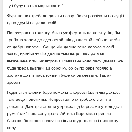
ту і буду на них мерьковати.‟
Фурт на них требало давати позор, бо ся розлїзали по луцї і
єдна другій не дала покій.
Попозерав на годинку, было уж ферталь на десяту. Іщі бы
требало холем до єденастой, пів дванастой побыти, жебы
ся добрї напасли. Сонце чім далше веце давало о собі
знати, припікало чім далше тым веце. Іван уж мав
вызлечене лїтушнє вітровча і завязане коло пасу. Думав, же
буде треба вызлечі ай сорочку, бо было барз горячо а
зостане до пів паса голый і буде ся опалёвати. Так ай
зробив.
Годины ся влекли барз помалы а коровы были чім далше,
тым веце непокійны. Непрестайно їх требало зганяти
довєдна. Дакотры стояли у крякох під березами у холодку і
румеґали* напасену траву. Ай тета Варехівка пришла
близше, бо коровы пасучі ся ішли фурт нижше і нижше ку
селу.