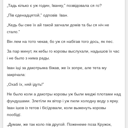
„Тадь кілько є уж годин, Іванку,‟ позвідовала ся го?
„Пів єденадцятой,‟ одповів Іван.
„Кедь бы сме їх ай такой загнали домів та бы ся ніч не
стало.‟
Він лем на тото чекав, бо уж ся набігав того дось, як пес.
За пар минут, як кебы го коровы выслухали, надышов їх час
і не было з нима рады.
Іван іщі за дакотрыма біжав, же їх зопре, але тета му
закрічала:
„Охаб їх, няй ідуть!‟
Не было коли а дакотры коровы уж были меджі плотами над
фундушами. Злетїли як вітор і уж пили холодну воду з ярку.
Іван ішов із тетов і бісїдовали, коли выженуть коровы
пообідї.
„Думам, же так коло пів другой. Поженеме поза Кружок,