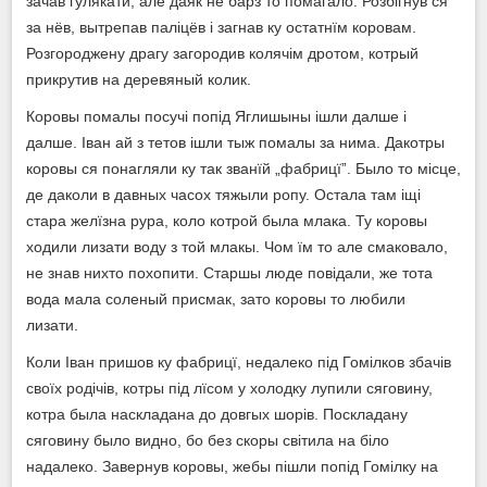
зачав гулякати, але даяк не барз то помагало. Розбігнув ся
за нёв, вытрепав паліцёв і загнав ку остатнїм коровам.
Розгороджену драгу загородив колячім дротом, котрый
прикрутив на деревяный колик.
Коровы помалы посучі попід Яглишыны ішли далше і
далше. Іван ай з тетов ішли тыж помалы за нима. Дакотры
коровы ся понагляли ку так званїй „фабрицїˮ. Было то місце,
де даколи в давных часох тяжыли ропу. Остала там іщі
стара желїзна рура, коло котрой была млака. Ту коровы
ходили лизати воду з той млакы. Чом їм то але смаковало,
не знав нихто похопити. Старшы люде повідали, же тота
вода мала соленый присмак, зато коровы то любили
лизати.
Коли Іван пришов ку фабрицї, недалеко під Гомілков збачів
своїх родічів, котры під лїсом у холодку лупили сяговину,
котра была наскладана до довгых шорів. Поскладану
сяговину было видно, бо без скоры світила на біло
надалеко. Завернув коровы, жебы пішли попід Гомілку на