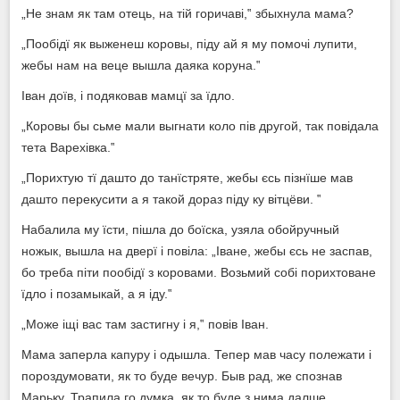
„Не знам як там отець, на тій горичаві,‟ збыхнула мама?
„Пообідї як выженеш коровы, піду ай я му помочі лупити,
жебы нам на веце вышла даяка коруна.‟
Іван доїв, і подяковав мамцї за їдло.
„Коровы бы сьме мали выгнати коло пів другой, так повідала
тета Варехівка.‟
„Порихтую тї дашто до танїстряте, жебы єсь пізнїше мав
дашто перекусити а я такой дораз піду ку вітцёви. ‟
Набалила му їсти, пішла до боїска, узяла обойручный
ножык, вышла на дверї і повіла: „Іване, жебы єсь не заспав,
бо треба піти пообідї з коровами. Возьмий собі порихтоване
їдло і позамыкай, а я іду.‟
„Може іщі вас там застигну і я,‟ повів Іван.
Мама заперла капуру і одышла. Тепер мав часу полежати і
пороздумовати, як то буде вечур. Быв рад, же спознав
Марьку. Трапила го думка, як то буде з нима далше.