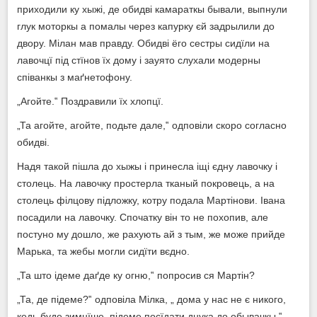
приходили ку хыжі, де обидві камараткы бывали, выпнули
глук моторкы а помалы через капурку єй задрылили до
двору. Мілан мав правду. Обидві ёго сестры сидїли на
лавочцї під стїнов їх дому і зауято слухали модерны
співанкы з маґнетофону.
„Агойте.‟ Поздравили їх хлопцї.
„Та агойте, агойте, подьте дале,‟ одповіли скоро согласно
обидві.
Надя такой пішла до хыжы і принесла іщі єдну лавочку і
столець. На лавочку простерла тканый покровець, а на
столець філцову підложку, котру подала Мартінови. Івана
посадили на лавочку. Спочатку він то не похопив, але
постуно му дошло, же рахують ай з тым, же може прийде
Марька, та жебы могли сидїти вєдно.
„Та што ідеме даґде ку огню,‟ попросив ся Мартін?
„Та, де підеме?‟ одповіла Мілка, „ дома у нас не є никого,
кедь буде зимнїше, підеме посїдати днука до обывачкы.‟