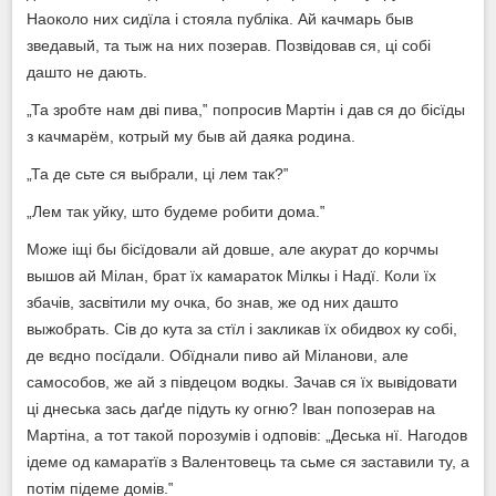
Наоколо них сидїла і стояла публіка. Ай качмарь быв
зведавый, та тыж на них позерав. Позвідовав ся, ці собі
дашто не дають.
„Та зробте нам дві пива,‟ попросив Мартін і дав ся до бісїды
з качмарём, котрый му быв ай даяка родина.
„Та де сьте ся выбрали, ці лем так?‟
„Лем так уйку, што будеме робити дома.‟
Може іщі бы бісїдовали ай довше, але акурат до корчмы
вышов ай Мілан, брат їх камараток Мілкы і Надї. Коли їх
збачів, засвітили му очка, бо знав, же од них дашто
выжобрать. Сів до кута за стїл і закликав їх обидвох ку собі,
де вєдно посїдали. Обїднали пиво ай Міланови, але
самособов, же ай з півдецом водкы. Зачав ся їх вывідовати
ці днеська зась даґде підуть ку огню? Іван попозерав на
Мартіна, а тот такой порозумів і одповів: „Деська нї. Нагодов
ідеме од камаратїв з Валентовець та сьме ся заставили ту, а
потім підеме домів.‟