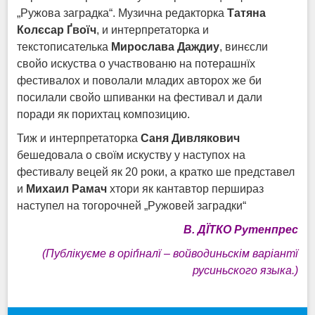
„Ружова заградка“. Музична редакторка
Татяна
Колєсар Ґвоїч
, и интерпретаторка и
текстописателька
Мирослава Даждиу
, винєсли
свойо искуства о участвованю на потерашнїх
фестивалох и поволали младих авторох же би
посилали свойо шпиванки на фестивал и дали
поради як порихтац композицию.
Тиж и интерпретаторка
Саня Дивлякович
бешедовала о своїм искуству у наступох на
фестивалу вецей як 20 роки, а кратко ше представел
и
Михаил
Рамач
хтори як кантавтор першираз
наступел на тогорочней „Ружовей заградки“
В. ДЇТКО Рутенпрес
(Публікуєме в оріґіналї – войводиньскім варіантї
русиньского языка.
)