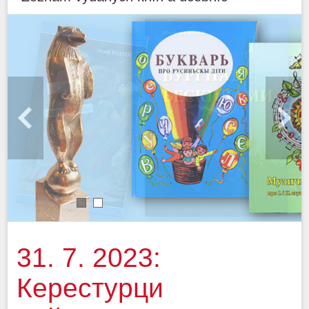
1
2
31. 7. 2023:
Керестурци