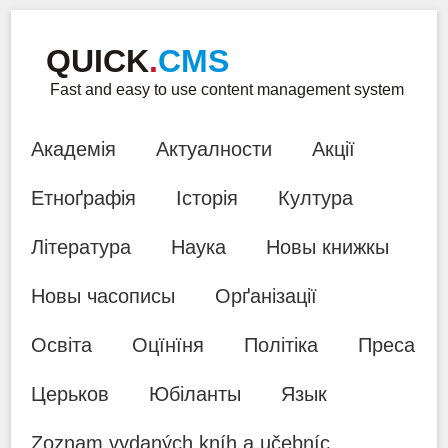
QUICK
.
CMS
Fast and easy to use content management system
Академія
Актуалности
Акції
Етноґрафія
Історія
Култура
Література
Наука
Новы книжкы
Новы часописы
Орґанізації
Освіта
Оцїнїня
Політіка
Преса
Церьков
Юбіланты
Язык
Zoznam vydaných kníh a učebníc