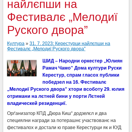
найлєпши на
Фестивалє „Мелодиї
Руского двора”
Култура
»
31. 7. 2023: Керестурци найлєпши на
Фестивалє „Мелодиї Руского двора”
ШИД – Народни оркестер „Юлиян
Рамач Чамо“ Дома култури Руски
Керестур, спрам гласох публики
победзел на 16. Фестивалє
„Мелодиї Руского двора“ хтори всоботу 29. юлия
отримани на лєтней бини у порти Лєтней
владическей резиденциї.
Орґанизатор КПД „Дюра Киш“ додзелєл и два
специялни награди за потерашнє участвованє на
фестивалох и достали ю праве Керестурци як и КУД