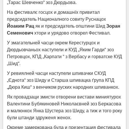
„Тарас Шевченко“ зоз Дюрдьова.
На фестивалє госцох и домашнїх привитал
предсидатель Националного совиту Руснацох
Йоаким Рац
як и предсидатель општини Шид
Зоран
Семенович
хтори и урядово отворел Фестивал.
У змагательней часци окрем Керестурцох и
Дюрдьовчаньох наступели и КУД „Яким Гарди“ зоз
Петровцох, КПД „Карпати “ з Вербасу и горватске КУД
„Шид“.
У ревиялней часци наступели шпивачки СКУД
„Єднота“ зоз Шиду и Старша шпивацка ґрупа КПД
„Дюра Киш“ з венчиком руских народних шпиванкох.
Як провадзаци змисти отворени вистави миниятурох
Валентини Бубякиновей Николаєвней зоз Беркасова
и малюнкох Янка Шустера зоз Шиду, а тиж и того року
були штанди здруженя женох.
Окреме замеркована була и презентация фестивала