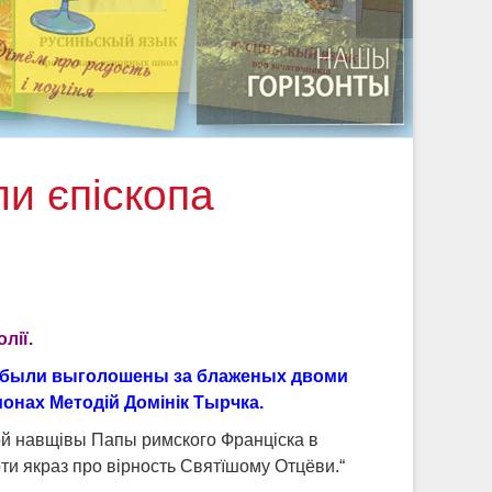
ли єпіскопа
лії.
 были выголошены за блаженых двоми
монах Методій Домінік Тырчка.
ой навщівы Папы римского Франціска в
ти якраз про вірность Святїшому Отцёви.“