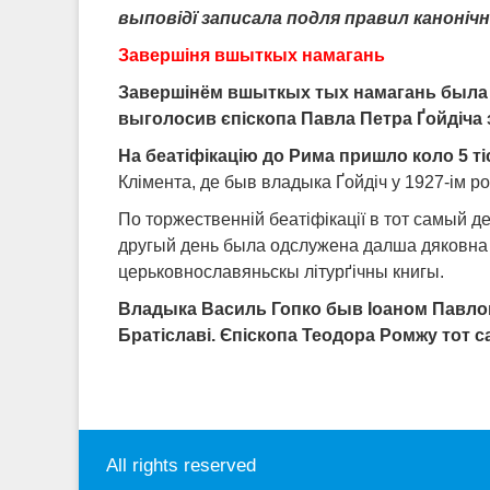
выповід
ї
записала подля правил канонічн
Завершіня вшыткых намагань
Завершін
ё
м вшыткых тых намагань была т
выголосив єпіскопа Павла Петра Ґойдіча з
На беатіфікацію до Рима пришло коло 5 тіс
Клімента, де быв владыка Ґойдіч у 1927-ім р
По торжественній беатіфікації в тот самый д
другый день была одслужена далша дяковна л
церьковнославяньскы літурґічны книгы.
Владыка Василь Гопко быв
І
оаном Павлом
Братіславі. Єпіскопа Теодора Ромжу тот 
All rights reserved