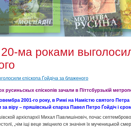
д 20-ма роками выголоси
ого
ыголосили єпіскопа Ґойдіча за блаженого
х русиньскых єпіскопів зачали в Піттсбурзькій метропо
новембра 2001-го року, в Римі на
Намістю
святого Петра
за віру – пряшівскый єпарха Павел Петро Ґойдіч і єро
івской архієпархії Михал Павлишіновіч, почас септембров
лї, „чім іщі веце зміцнило ся значіня їх мученицькой смер