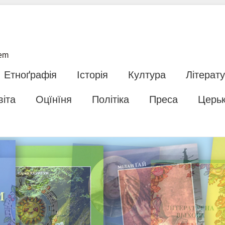
tem
Етноґрафія
Історія
Култура
Літерат
віта
Оцїнїня
Політіка
Преса
Церь