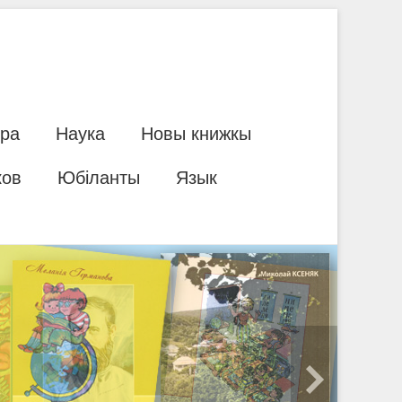
ура
Наука
Новы книжкы
ков
Юбіланты
Язык