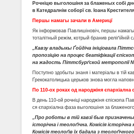
Р
о
чніцю выголошіня за блаженых собі д
в Катедралнім собор
ї
св.
І
оана Крестителя
Першы намагы зачали в Америцї
Як інформовав Павлишіновіч, першы намагы о
тоталітный режім, котрый бранив реліґійній с
„Кавзу владыкы Ґойдіча ініціовала Пітт
пропозіцію на процес беатіфікації єпіск
на жадость Піттсбур
ґс
кой метрополії Nih
Поступно здобыты знаня і матеріалы в тій кав
Ґрекокатолицька церьков знова могла наповн
По 110-ох роках од народжіня єпархіална 
В день 110-ой рочніцї народжіня єпіскопа Пав
ся єпархіална фаза выголошіня за блаженог
„Про роботы в тій кавз
ї
быв призначеный
історічна і теолоґічна. Комісія історічна
Комісія теолоґів їх бадала з теолоґічног