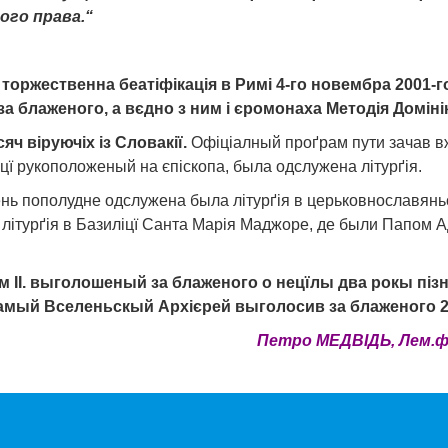
ого права.“
оржественна беатіфікація в Римі 4-го новембра 2001-го
а блаженого, а вєдно з ним і єромонаха Методія Доміні
яч віруючіх із Словакії.
Офіціалный проґрам пути зачав вже
оцї рукоположеный на єпіскопа, была одслужена літурґія.
ень пополудне одслужена была літурґія в церьковнославянь
ітурґія в Базиліцї Санта Марія Маджоре, де были Папом Адр
 ІІ. выголошеный за блаженого о нец
ї
лы два рокы пізн
самый Вселеньскый Архієрей выголосив за блаженого 27-
Петро МЕДВІДЬ, Лем.ф