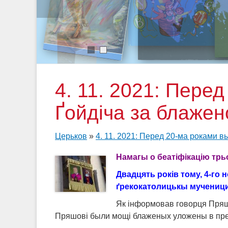
1
2
4. 11. 2021: Пере
Ґойдіча за блажен
Церьков
»
4. 11. 2021: Перед 20-ма роками в
Намагы о беатіфікацію трьо
Двадцять років тому, 4-го 
ґрекокатолицькы мученици 
Як інформовав говорця Пряш
Пряшові были мощі блаженых уложены в престо