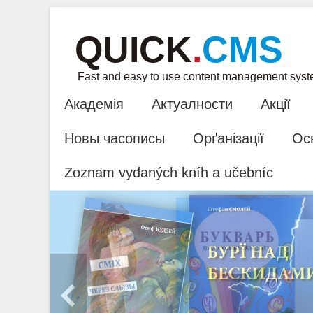
QUICK
.
CMS
Fast and easy to use content management sys
Академія
Актуалности
Акції
Новы часописы
Орґанізації
Ос
Zoznam vydaných kníh a učebníc