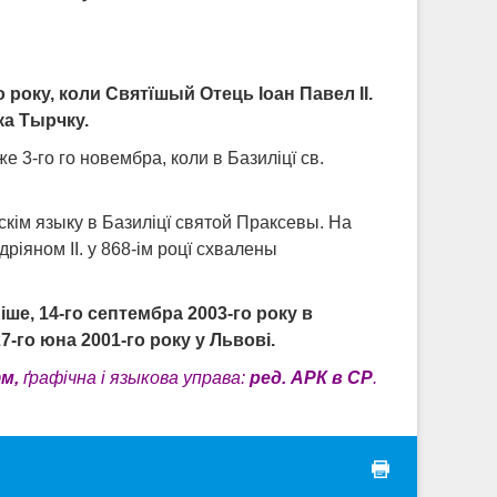
 року, коли Свят
ї
шый Отець
І
оан Павел ІІ.
ка Тырчку.
 3-го го новембра, коли в Базиліцї св.
скім языку в Базиліцї святой Праксевы. На
іяном ІІ. у 868-ім роцї схвалены
іше, 14-го септембра 2003-го року в
го юна 2001-го року у Львові.
м,
ґрафічна і языкова управа:
ред. АРК в СР
.
print