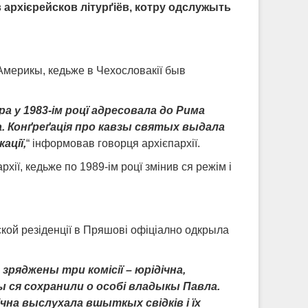
архієрейсков літурґі
ё
в, котру одслужыть
Америкы, кедьже в Чехословакії быв
 у 1983-ім роц
ї
адресовала до Рима
ка. Конґреґація про кавзы святых выдала
ації,
“ інформовав говорця архієпархії.
хії, кедьже по 1989-ім роцї змінив ся режім і
пской резіденції в Пряшові офіціално одкрыла
ряджены три комісії – юрідічна,
ся сохранили о особі владыкы Павла.
дічна выслухала вшыткых свідків і їх