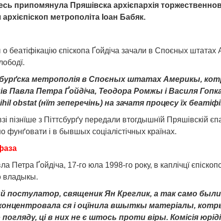
несь припом
янула
Пряшівска архієпархія торжественнов 
 архієпіскоп метрополіта
І
оан Бабяк.
 беатіфікацію єпіскопа Ґойдіча зачали в Споєных штатах 
лободї.
сбур
ґс
ка метрополія в Споєных штатах Америкы, котра
опів Павла Петра Ґойдіча, Теодора Ромжы і Василя Гоп
il obstat (н
ї
т зеперечінь) на зачатя процесу їх беатіфік
зі пізнїше з Піттсбурґу передали втогдышнїй Пряшівскій єпар
о фунґовати і в бывшых соціалістічных країнах.
фаза
ла Петра Ґойдіча, 17-го юла 1998-го року, в каплічцї єпіско
о владыкы.
 постулатор, священик Ян Креглик, а так само были з
 концентровала ся і оц
ї
нила вшыткы матеріалы, котры 
о погляду, ці в них не є штось проти віры. Комісія юрі