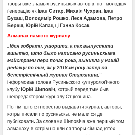
творы вже знамых русиньскых авторів, но і молодшу
ґенерацію як
Іван Ситар, Михаіл Чухран, Іван
Бузаш, Володимір Рошко, Леся Адамова, Петро
Береш, Юрій Капац
ці
Ганна Косак
.
Алманах намісто журналу
„Ідея зобрати, ушорити, а пак выпустити
вшытко, што было написано русиньскыма
майстрами пера почас рока, выникла у нашій
редакції по тім, як у 2018-ім році запер ся
белетрістічный журнал Отцюзнина,“
інформовав голова Русиньского културолоґічного
клубу
Юрій Шиповіч
, котрый перед тым быв
шефредактором журналу Отцюзнина.
По тім, што ся перестав выдавати журнал, авторы,
котры писали по русиньскы, не мали ся де
публіковати. За словами Шиповіча вже першый том
алманаху, в котрім нашли ся творы сімнадцятёх