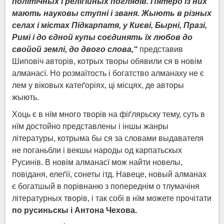
політічных і реліґійных поглядів. Пятеро із них
мають науковы ступні і званя. Жыють в різных
селах і містах Підкарпатя, у Києві, Бырні, Празі,
Римі і до єдной купы соєдинять їх любов до
свойой землі, до двого слова,“
представив
Шиповіч авторів, котрых творы обявили ся в новім
алманасї. Но розмаїтость і богатство алманаху не є
лем у віковых катеґоріях, ці місцях, де авторы
жыють.
Хоць є в нїм много творів на фіґлярьску тему, суть в
нїм достойно представлены і іншы жанры
літературы, котрыма бы ся за словами выдавателя
не поганьбли і векшы народы од карпатьскых
Русинів. В новім алманасї мож найти новелы,
повіданя, елеґії, сонеты ітд. Навеце, новый алманах
є богатшый в порівнаню з попереднім о тлумачіня
літературных творів, і так собі в нїм можете прочітати
по русиньскы і Антона Чехова.