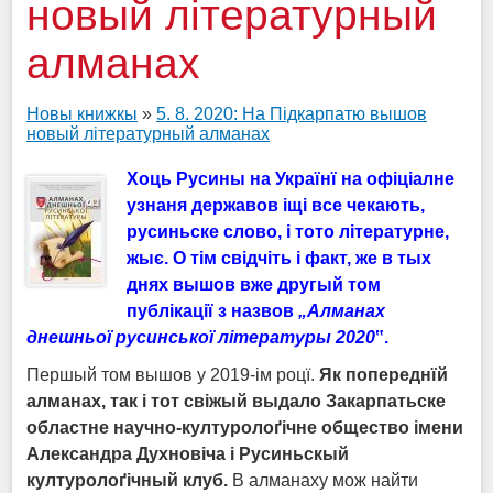
новый літературный
алманах
Новы книжкы
»
5. 8. 2020: На Підкарпатю вышов
новый літературный алманах
Хоць Русины на Українї
на офіціалне
у
знаня державов іщі все чекають,
русиньске слово, і тото літературне,
жыє. О тім свідчіть і факт, же в тых
днях вышов вже другый том
публікації з назвов
„
Алманах
днешньої русинської літературы 2020
‟.
Першый том вышов у 2019-ім роцї.
Як попередн
ї
й
алманах, так і тот свіжый выдало Закарпатьске
областне научно-културолоґічне общество імени
Александра Духновіча і Русиньскый
културолоґічный клуб.
В алманаху мож найти