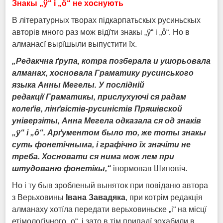
Знакы „ÿ“ і „ô“ не хоснують
В літературных творах підкарпатьскых русиньскых
авторів много раз мож відїти знакы „ÿ“ і „ô“. Но в
алманасї вырїшыли выпустити їх.
„Редакчна ґрупа, котра позберала и ушо
р
ьовала
алманах, хосновала Граматику русинського
языка Анны Мегелы. У послідній
редакції Граматикы, прислухуючі ся радам
колеґів, лінґвістів
-
русиністів Пряшівской
універзіты, Анна Мегела одказала ся од знаків
„ÿ“ і „ô“. Арґументом было то, же тоты знакы
суть фонетічныма, і графічно їх значіти не
треба. Хосновати ся нима мож лем при
штудованю фонетікы,“
інормовав Шиповіч.
Но і ту быв зробленый выняток при повіданю автора
з Верьховины
Івана Завадяка
, при котрім редакція
алманаху хотїла передати верьховиньске „і“ на місцї
етімолоґічного „о“, і зато в тім припадї зохабили в