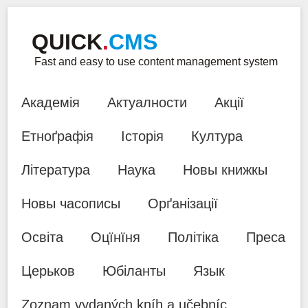
QUICK
.
CMS
Fast and easy to use content management system
Академія
Актуалности
Акції
Етноґрафія
Історія
Култура
Література
Наука
Новы книжкы
Новы часописы
Орґанізації
Освіта
Оцїнїня
Політіка
Преса
Церьков
Юбіланты
Язык
Zoznam vydaných kníh a učebníc