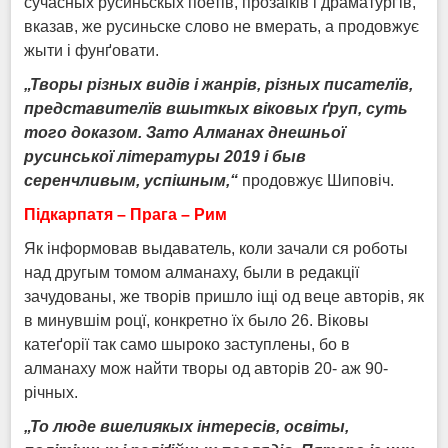
сучасных русиньскых поетів, прозаіків і драматурґів,
вказав, же русиньске слово не вмерать, а продовжує
жыти і фунґовати.
„Творы різных видів і жанрів, різных писател
ї
в,
представител
ї
в вшыткых віковых ґруп, суть
того доказом. Зато Алманах днешньої
русинської літературы 2019 і быв
серенчливым, успішным,“
продовжує Шиповіч.
Підкарпатя – Прага – Рим
Як інформовав выдаватель, коли зачали ся роботы
над другым томом алманаху, были в редакції
зачудованы, же творів пришло іщі од веце авторів, як
в минувшім роцї, конкретно їх было 26. Віковы
катеґорії так само шыроко заступлены, бо в
алманаху мож найти творы од авторів 20- аж 90-
річных.
„То люде вшелиякых інтересів, освіты,