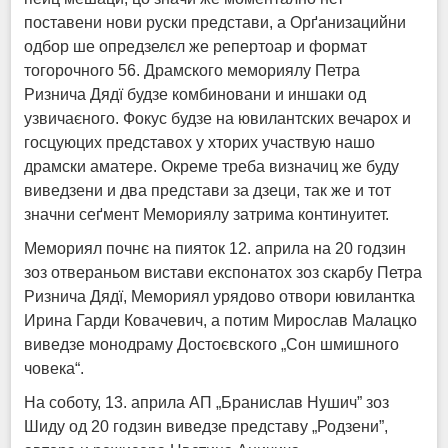
поставени нови руски представи, а Орґанизацийни
одбор ше опредзелєл же репертоар и формат
тогорочного 56. Драмского мемориялу Петра
Ризнича Дядї будзе комбиновани и иншаки од
узвичаєного. Фокус будзе на ювилантских вечарох и
госцуюцих представох у хторих участвую нашо
драмски аматере. Окреме треба визначиц же буду
виведзени и два представи за дзеци, так же и тот
значни сеґмент Мемориялу затрима континуитет.
Мемориял почнє на пияток 12. априла на 20 годзин
зоз отвераньом вистави експонатох зоз скарбу Петра
Ризнича Дядї, Мемориял урядово отвори ювилантка
Ирина Гарди Ковачевич, а потим Мирослав Малацко
виведзе монодраму Достоєвского „Сон шмишного
човека“.
На соботу, 13. априла АП „Бранислав Нушич” зоз
Шиду од 20 годзин виведзе представу „Родзени”,