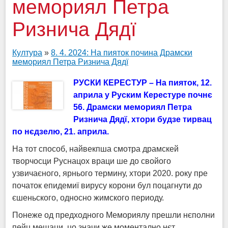
мемориял Петра
Ризнича Дядї
Култура
»
8. 4. 2024: На пияток почина Драмски
мемориял Петра Ризнича Дядї
РУСКИ КЕРЕСТУР – На пияток, 12.
априла у Руским Керестуре почнє
56. Драмски мемориял Петра
Ризнича Дядї, хтори будзе тирвац
по нєдзелю, 21. априла.
На тот способ, найвекпша смотра драмскей
творчосци Руснацох враци ше до свойого
узвичаєного, ярнього термину, хтори 2020. року пре
початок епидемиї вирусу корони бул поцагнути до
єшеньского, односно жимского периоду.
Понеже од предходного Мемориялу прешли нєполни
пейц мешаци, цо значи же моментално нєт