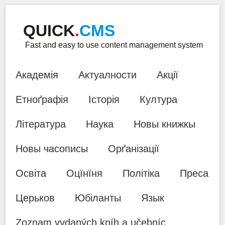
QUICK
.
CMS
Fast and easy to use content management system
Академія
Актуалности
Акції
Етноґрафія
Історія
Култура
Література
Наука
Новы книжкы
Новы часописы
Орґанізації
Освіта
Оцїнїня
Політіка
Преса
Церьков
Юбіланты
Язык
Zoznam vydaných kníh a učebníc