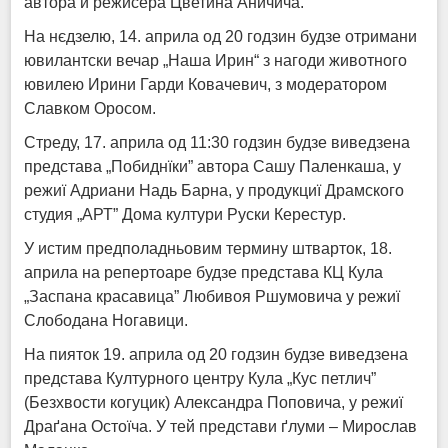
автора и режисера Цветина Аничича.
На нєдзелю, 14. априла од 20 годзин будзе отримани
ювилантски вечар „Наша Ирин“ з нагоди животного
ювилею Ирини Гарди Ковачевич, з модератором
Славком Оросом.
Стреду, 17. априла од 11:30 годзин будзе виведзена
представа „Побиднїки” автора Сашу Паленкаша, у
режиї Адриани Надь Барна, у продукциї Драмского
студия „АРТ” Дома култури Руски Керестур.
У истим предполадньовим термину штварток, 18.
априла на репертоаре будзе представа КЦ Кула
„Заспана красавица” Любивоя Ршумовича у режиї
Слободана Ногавици.
На пияток 19. априла од 20 годзин будзе виведзена
представа Културного центру Кула „Кус петлич”
(Безхвости когуцик) Александра Поповича, у режиї
Драґана Остоїча. У тей представи ґлуми – Мирослав